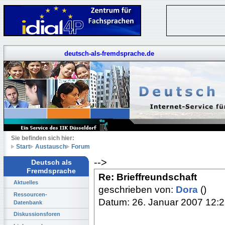
deutsch-als-fremdsprache.de
Sie befinden sich hier:
Start
Austausch
Forum
-->
Deutsch als
Fremdsprache
Re: Brieffreundschaft
Aktuelles
geschrieben von:
Dora
()
Ressourcen-
Datum: 26. Januar 2007 12:
Datenbank
Diskussionsforen