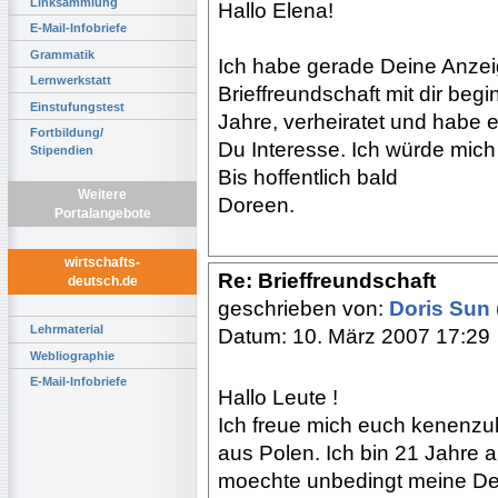
Linksammlung
Hallo Elena!
E-Mail-Infobriefe
Grammatik
Ich habe gerade Deine Anzei
Lernwerkstatt
Brieffreundschaft mit dir beg
Einstufungstest
Jahre, verheiratet und habe ei
Fortbildung/
Du Interesse. Ich würde mich 
Stipendien
Bis hoffentlich bald
Weitere
Doreen.
Portalangebote
wirtschafts-
Re: Brieffreundschaft
deutsch.de
geschrieben von:
Doris Sun
Lehrmaterial
Datum: 10. März 2007 17:29
Webliographie
E-Mail-Infobriefe
Hallo Leute !
Ich freue mich euch kenenzu
aus Polen. Ich bin 21 Jahre a
moechte unbedingt meine De