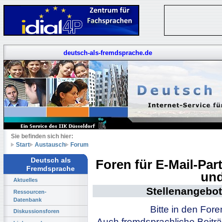
deutsch-als-fremdsprache.de
Sie befinden sich hier:
Start
Austausch
Forum
Deutsch als
Foren für E-Mail-Pa
Fremdsprache
und
Aktuelles
Stellenangebot
Ressourcen-
Datenbank
Bitte in den For
Diskussionsforen
Auch fremdsprachliche Beiträ