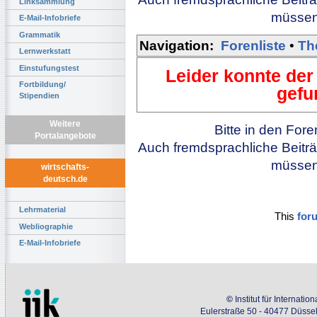
Linksammlung
müssen 
E-Mail-Infobriefe
Grammatik
Navigation:
Forenliste
•
Th
Lernwerkstatt
Einstufungstest
Leider konnte der
Fortbildung/
gefu
Stipendien
Weitere
Bitte in den For
Portalangebote
Auch fremdsprachliche Beiträ
müssen 
wirtschafts-
deutsch.de
Lehrmaterial
This
for
Webliographie
E-Mail-Infobriefe
©
Institut für Internati
Eulerstraße 50 - 40477 Düssel