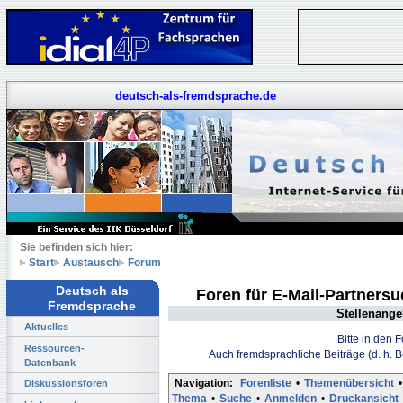
deutsch-als-fremdsprache.de
Sie befinden sich hier:
Start
Austausch
Forum
Deutsch als
Foren für E-Mail-Partners
Fremdsprache
Stellenange
Aktuelles
Bitte in den 
Ressourcen-
Auch fremdsprachliche Beiträge (d. h. 
Datenbank
Navigation:
Forenliste
•
Themenübersicht
•
Diskussionsforen
Thema
•
Suche
•
Anmelden
•
Druckansicht