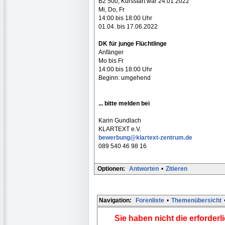
B2 500, Kursstart war 24.01.2022
Mi, Do, Fr
14:00 bis 18:00 Uhr
01.04. bis 17.06.2022
DK für junge Flüchtlinge
Anfänger
Mo bis Fr
14:00 bis 18:00 Uhr
Beginn: umgehend
... bitte melden bei
Karin Gundlach
KLARTEXT e.V.
bewerbung@klartext-zentrum.de
089 540 46 98 16
Optionen:
Antworten
•
Zitieren
Navigation:
Forenliste
•
Themenübersicht
Sie haben nicht die erforder