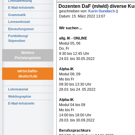
Linksammlung
Dozenten DaF (m/w/d) diverse K
E-Mail-Infobriefe
geschrieben von:
Karin Gundlach
()
Grammatik
Datum: 15. März 2022 13:07
Lernwerkstatt
Wir suchen ...
Einstufungstest
Fortbildung/
allg. IK - ONLINE
Stipendien
Modul 05, 06
Do, Fr
Weitere
9:30 bis 12:45 Uhr
Portalangebote
24.03. bis 30.05.2022
Alpha-IK
wirtschafts-
Modul 08, 09
deutsch.de
Mo bis Fr
09:30 bis 13:30 Uhr
28.03. bis 24. 05.2022
Lehrmaterial
Webliographie
Alpha-IK
E-Mail-Infobriefe
Modul 04 bis 09
Mo bis Fr
14:00 bis 18:00 Uhr
28.03. bis 30.09.2022
Berufssprachkurs