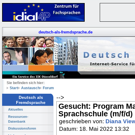
deutsch-als-fremdsprache.de
Sie befinden sich hier:
Start
Austausch
Forum
-->
Deutsch als
Fremdsprache
Gesucht: Program M
Aktuelles
Sprachschule (m/f/d)
Ressourcen-
geschrieben von:
Diana Vie
Datenbank
Datum: 18. Mai 2022 13:32
Diskussionsforen