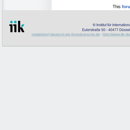
This
for
©
Institut für Internati
Eulerstraße 50 - 40477 Düssel
redaktion@deutsch-als-fremdsprache.de
-
http://www.iik-d