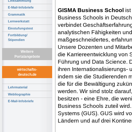
Linksammlung
E-Mail-Infobriefe
GISMA Business School
ist
Grammatik
Business Schools in Deutsch
Lernwerkstatt
verbindet Geschäftserfahrun
Einstufungstest
analytischen Fähigkeiten und
Fortbildung/
maßgeschneidertes, erfahrung
Stipendien
Unsere Dozenten und Mitarbei
Weitere
die Karriereentwicklung von 
Portalangebote
Führung und Data Science. D
ihren Internationalisierungs
wirtschafts-
deutsch.de
indem sie die Studierenden mi
die für die Bewältigung zukü
Lehrmaterial
werden. Wir sind stolz darauf
Webliographie
besitzen - eine Ehre, die weni
E-Mail-Infobriefe
Business Schools zuteil wird.
Systems (GUS). GUS wird von
Ländern und auf drei Kontine