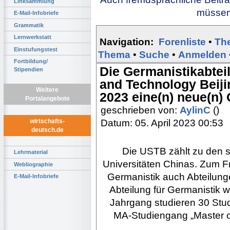
Linksammlung
müssen 
E-Mail-Infobriefe
Grammatik
Lernwerkstatt
Navigation:
Forenliste
•
Th
Einstufungstest
Thema
•
Suche
•
Anmelden
Fortbildung/
Die Germanistikabtei
Stipendien
and Technology Beij
Weitere
2023 eine(n) neue(n) O
Portalangebote
geschrieben von:
AylinC
()
Datum: 05. April 2023 00:53
wirtschafts-
deutsch.de
Die USTB zählt zu den s
Lehrmaterial
Universitäten Chinas. Zum F
Webliographie
Germanistik auch Abteilunge
E-Mail-Infobriefe
Abteilung für Germanistik 
Jahrgang studieren 30 Stu
MA-Studiengang „Master of 