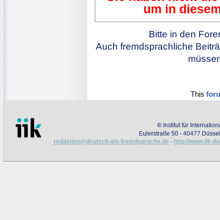
um in diesem
Bitte in den For
Auch fremdsprachliche Beiträ
müssen 
This
for
©
Institut für Internati
Eulerstraße 50 - 40477 Düssel
redaktion@deutsch-als-fremdsprache.de
-
http://www.iik-d