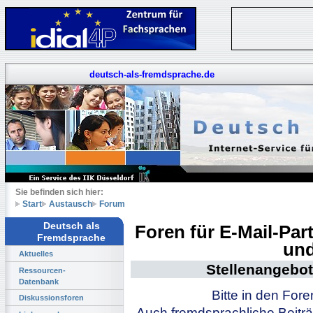
deutsch-als-fremdsprache.de
Sie befinden sich hier:
Start
Austausch
Forum
Deutsch als
Foren für E-Mail-Pa
Fremdsprache
und
Aktuelles
Stellenangebot
Ressourcen-
Datenbank
Bitte in den For
Diskussionsforen
Auch fremdsprachliche Beiträ