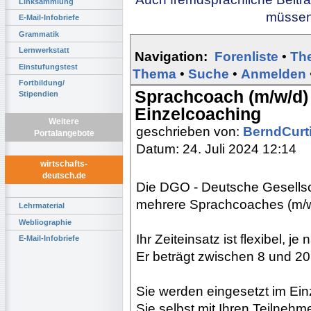
Linksammlung
müssen 
E-Mail-Infobriefe
Grammatik
Lernwerkstatt
Navigation:
Forenliste
•
Th
Einstufungstest
Thema
•
Suche
•
Anmelden
Fortbildung/
Sprachcoach (m/w/d) 
Stipendien
Einzelcoaching
Weitere
geschrieben von:
BerndCurt
Portalangebote
Datum: 24. Juli 2024 12:14
wirtschafts-
deutsch.de
Die DGO - Deutsche Gesellsch
mehrere Sprachcoaches (m/w/
Lehrmaterial
Webliographie
Ihr Zeiteinsatz ist flexibel, j
E-Mail-Infobriefe
Er beträgt zwischen 8 und 20
Sie werden eingesetzt im Ein
Sie selbst mit Ihren Teilneh