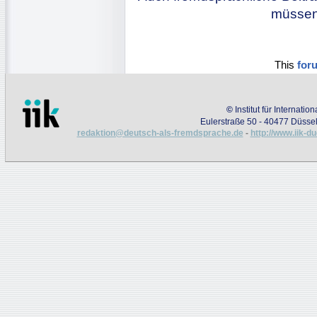
müssen 
This
for
©
Institut für Internati
Eulerstraße 50 - 40477 Düssel
redaktion@deutsch-als-fremdsprache.de
-
http://www.iik-d