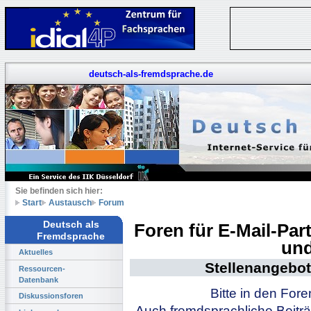
deutsch-als-fremdsprache.de
Sie befinden sich hier:
Start
Austausch
Forum
Deutsch als
Foren für E-Mail-Pa
Fremdsprache
und
Aktuelles
Stellenangebot
Ressourcen-
Datenbank
Bitte in den For
Diskussionsforen
Auch fremdsprachliche Beiträ