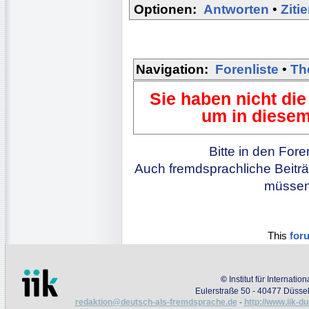
Optionen:
Antworten
•
Ziti
Navigation:
Forenliste
•
Th
Sie haben nicht die
um in diesem
Bitte in den For
Auch fremdsprachliche Beiträ
müssen 
This
for
©
Institut für Internati
Eulerstraße 50 - 40477 Düssel
redaktion@deutsch-als-fremdsprache.de
-
http://www.iik-d