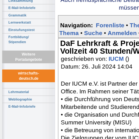
Linksammlung
müssen 
E-Mail-Infobriefe
Grammatik
Lernwerkstatt
Navigation:
Forenliste
•
Th
Einstufungstest
Thema
•
Suche
•
Anmelden
Fortbildung/
DaF Lehrkraft & Proje
Stipendien
Vollzeit 40 Stunden/
Weitere
geschrieben von:
IUCM
()
Portalangebote
Datum: 26. Juli 2024 14:04
wirtschafts-
deutsch.de
Der IUCM e.V. ist Partner de
Office. Im Rahmen seiner Tätig
Lehrmaterial
• die Durchführung von Deut
Webliographie
Mitarbeitende und Studieren
E-Mail-Infobriefe
• die Organisation und Durch
Summer University (MISU)
• die Betreuung von internati
Die Zielgruppen der vom IU