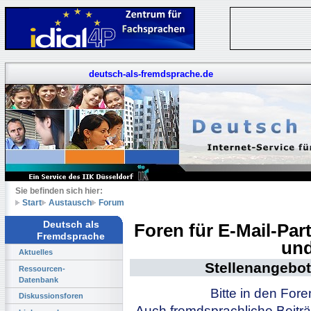
deutsch-als-fremdsprache.de
Sie befinden sich hier:
Start
Austausch
Forum
Deutsch als
Foren für E-Mail-Pa
Fremdsprache
und
Aktuelles
Stellenangebot
Ressourcen-
Datenbank
Bitte in den For
Diskussionsforen
Auch fremdsprachliche Beiträ