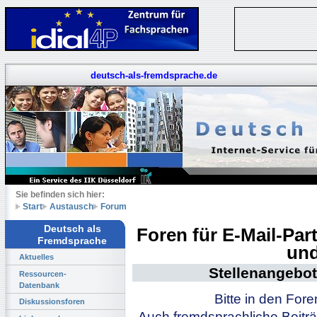
deutsch-als-fremdsprache.de
Sie befinden sich hier:
Start
Austausch
Forum
Deutsch als
Foren für E-Mail-Pa
Fremdsprache
und
Aktuelles
Stellenangebot
Ressourcen-
Datenbank
Bitte in den For
Diskussionsforen
Auch fremdsprachliche Beiträ