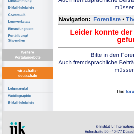
Linksammlung
müssen 
E-Mail-Infobriefe
Grammatik
Navigation:
Forenliste
•
Th
Lernwerkstatt
Einstufungstest
Leider konnte der
Fortbildung/
gefu
Stipendien
Weitere
Bitte in den For
Portalangebote
Auch fremdsprachliche Beiträ
müssen 
wirtschafts-
deutsch.de
Lehrmaterial
This
for
Webliographie
E-Mail-Infobriefe
©
Institut für Internati
Eulerstraße 50 - 40477 Düssel