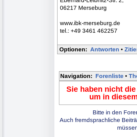
Eberhard-Leibnitz-Str. 2,
06217 Merseburg
www.ibk-merseburg.de
tel.: +49 3461 462257
Optionen:
Antworten
•
Ziti
Navigation:
Forenliste
•
Th
Sie haben nicht die
um in diesem
Bitte in den For
Auch fremdsprachliche Beiträ
müssen 