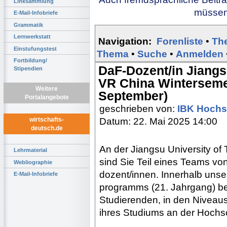
Linksammlung
müssen 
E-Mail-Infobriefe
Grammatik
Lernwerkstatt
Navigation:
Forenliste
•
Th
Einstufungstest
Thema
•
Suche
•
Anmelden
Fortbildung/
DaF-Dozent/in Jiangs
Stipendien
VR China Wintersemes
Weitere
September)
Portalangebote
geschrieben von:
IBK Hochs
Datum: 22. Mai 2025 14:00
wirtschafts-
deutsch.de
An der Jiangsu University o
Lehrmaterial
sind Sie Teil eines Teams v
Webliographie
dozent/innen. Innerhalb unse
E-Mail-Infobriefe
programms (21. Jahrgang) be
Studierenden, in den Niveaus
ihres Studiums an der Hochs