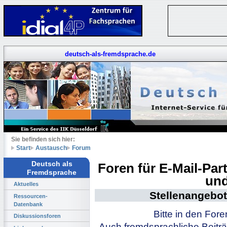
deutsch-als-fremdsprache.de
Sie befinden sich hier:
Start
Austausch
Forum
Deutsch als
Foren für E-Mail-Pa
Fremdsprache
und
Aktuelles
Stellenangebot
Ressourcen-
Datenbank
Bitte in den For
Diskussionsforen
Auch fremdsprachliche Beiträ