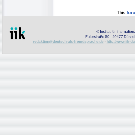
This
for
©
Institut für Internati
Eulerstraße 50 - 40477 Düssel
redaktion@deutsch-als-fremdsprache.de
-
http://www.iik-d