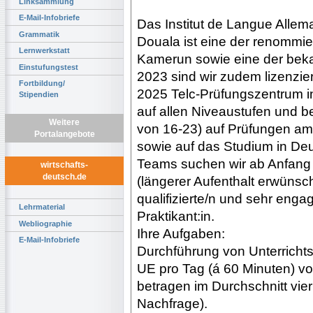
Linksammlung
E-Mail-Infobriefe
Das Institut de Langue Allem
Grammatik
Douala ist eine der renommie
Lernwerkstatt
Kamerun sowie eine der bekan
Einstufungstest
2023 sind wir zudem lizenzi
Fortbildung/
2025 Telc-Prüfungszentrum i
Stipendien
auf allen Niveaustufen und b
Weitere
von 16-23) auf Prüfungen am 
Portalangebote
sowie auf das Studium in De
Teams suchen wir ab Anfang 
wirtschafts-
deutsch.de
(längerer Aufenthalt erwünsch
qualifizierte/n und sehr engag
Lehrmaterial
Praktikant:in.
Webliographie
Ihre Aufgaben:
E-Mail-Infobriefe
Durchführung von Unterrichts
UE pro Tag (á 60 Minuten) von
betragen im Durchschnitt vier
Nachfrage).