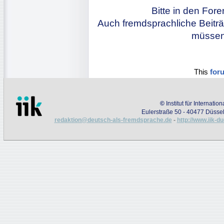
Bitte in den For
Auch fremdsprachliche Beiträ
müssen 
This
for
©
Institut für Internati
Eulerstraße 50 - 40477 Düssel
redaktion@deutsch-als-fremdsprache.de
-
http://www.iik-d