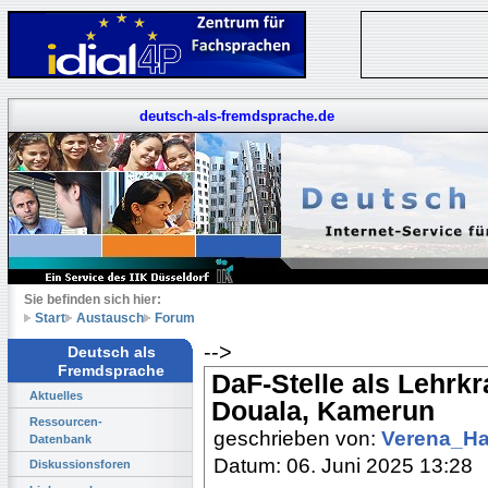
deutsch-als-fremdsprache.de
Sie befinden sich hier:
Start
Austausch
Forum
-->
Deutsch als
Fremdsprache
DaF-Stelle als Lehrkra
Aktuelles
Douala, Kamerun
Ressourcen-
geschrieben von:
Verena_H
Datenbank
Datum: 06. Juni 2025 13:28
Diskussionsforen