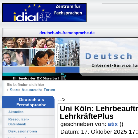
deutsch-als-fremdsprache.de
Sie befinden sich hier:
Start
Austausch
Forum
-->
Deutsch als
Fremdsprache
Uni Köln: Lehrbeauf
Aktuelles
LehrkräftePlus
Ressourcen-
geschrieben von:
atix
()
Datenbank
Datum: 17. Oktober 2025 17
Diskussionsforen