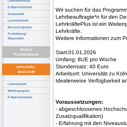
Linksammlung
E-Mail-Infobriefe
Wir suchen für das Programm
Grammatik
Lehrbeauftragte*n für den D
Lernwerkstatt
LehrkräftePlus ist ein Weiter
Einstufungstest
Lehrkräfte.
Fortbildung/
Weitere Informationen zum Pr
Stipendien
Weitere
Start:01.01.2026
Portalangebote
Umfang: 8UE pro Woche
Stundensatz: 40 Euro
wirtschafts-
deutsch.de
Arbeitsort: Universität zu Köl
Idealerweise Verfügbarkeit 
Lehrmaterial
Webliographie
E-Mail-Infobriefe
Voraussetzungen:
- abgeschlossenes Hochschu
Zusatzqualifikation)
- Erfahrung mit den Niveaus