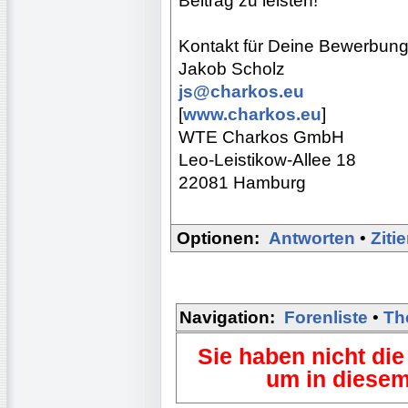
Beitrag zu leisten!
Kontakt für Deine Bewerbung
Jakob Scholz
js@charkos.eu
[
www.charkos.eu
]
WTE Charkos GmbH
Leo-Leistikow-Allee 18
22081 Hamburg
Optionen:
Antworten
•
Ziti
Navigation:
Forenliste
•
Th
Sie haben nicht die
um in diesem