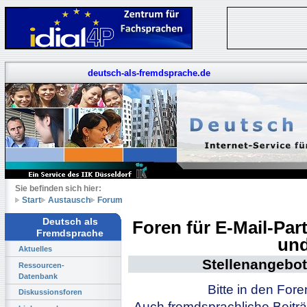
deutsch-als-fremdsprache.de
Sie befinden sich hier:
Start
Austausch
Forum
Deutsch als
Foren für E-Mail-Pa
Fremdsprache
und
Aktuelles
Stellenangebot
Ressourcen-
Datenbank
Bitte in den For
Diskussionsforen
Auch fremdsprachliche Beiträ