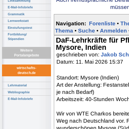
Linksammlung
müssen 
E-Mail-Infobriefe
Grammatik
Lernwerkstatt
Navigation:
Forenliste
•
Th
Einstufungstest
Thema
•
Suche
•
Anmelden
Fortbildung/
DaF-Lehrkräfte für P
Stipendien
Mysore, Indien
Weitere
geschrieben von:
Jakob Sch
Portalangebote
Datum: 11. Mai 2026 15:37
wirtschafts-
deutsch.de
Standort: Mysore (Indien)
Art der Anstellung: Festanstell
Lehrmaterial
je nach Bedarf)
Webliographie
Arbeitszeit: 40-Stunden Woc
E-Mail-Infobriefe
Wir von WTE Charkos bereiten
Weg nach Deutschland vor. F
wunderschönen Mysore (Südin