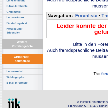
Linksammlung
müssen 
E-Mail-Infobriefe
Grammatik
Navigation:
Forenliste
•
Th
Lernwerkstatt
Einstufungstest
Leider konnte der
Fortbildung/
gefu
Stipendien
Weitere
Bitte in den For
Portalangebote
Auch fremdsprachliche Beiträ
müssen 
wirtschafts-
deutsch.de
Lehrmaterial
This
for
Webliographie
E-Mail-Infobriefe
©
Institut für Internati
Eulerstraße 50 - 40477 Düssel