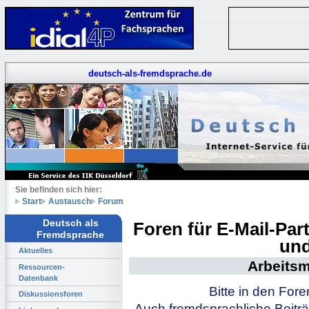
deutsch-als-fremdsprache.de
Sie befinden sich hier:
Start
Austausch
Forum
Deutsch als
Foren für E-Mail-Pa
Fremdsprache
und
Aktuelles
Arbeitsm
Ressourcen-
Datenbank
Bitte in den For
Diskussionsforen
Auch fremdsprachliche Beiträ