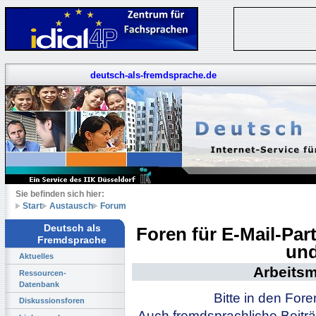
deutsch-als-fremdsprache.de
Sie befinden sich hier:
Start
Austausch
Forum
Deutsch als
Foren für E-Mail-Pa
Fremdsprache
und
Aktuelles
Arbeitsm
Ressourcen-
Datenbank
Bitte in den For
Diskussionsforen
Auch fremdsprachliche Beiträ