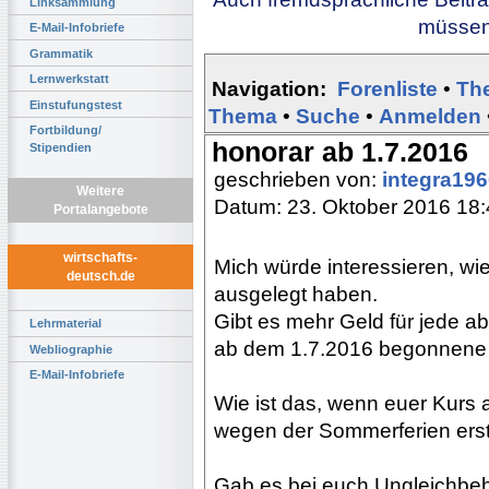
Linksammlung
müssen 
E-Mail-Infobriefe
Grammatik
Lernwerkstatt
Navigation:
Forenliste
•
Th
Einstufungstest
Thema
•
Suche
•
Anmelden
Fortbildung/
honorar ab 1.7.2016
Stipendien
geschrieben von:
integra19
Weitere
Datum: 23. Oktober 2016 18
Portalangebote
wirtschafts-
Mich würde interessieren, w
deutsch.de
ausgelegt haben.
Gibt es mehr Geld für jede a
Lehrmaterial
ab dem 1.7.2016 begonnene
Webliographie
E-Mail-Infobriefe
Wie ist das, wenn euer Kurs 
wegen der Sommerferien ers
Gab es bei euch Ungleichbeha