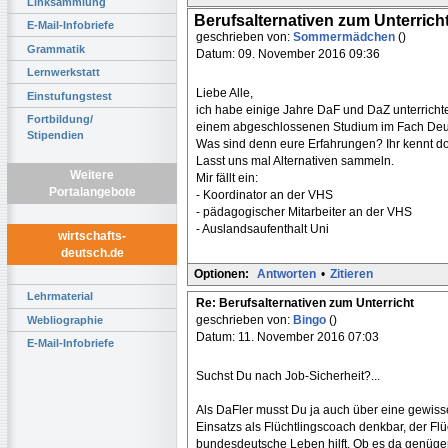
Linksammlung
Berufsalternativen zum Unterrich
E-Mail-Infobriefe
geschrieben von:
Sommermädchen
()
Grammatik
Datum: 09. November 2016 09:36
Lernwerkstatt
Liebe Alle,
Einstufungstest
ich habe einige Jahre DaF und DaZ unterrichte
Fortbildung/
einem abgeschlossenen Studium im Fach Deu
Stipendien
Was sind denn eure Erfahrungen? Ihr kennt doc
Lasst uns mal Alternativen sammeln.
Weitere
Mir fällt ein:
Portalangebote
- Koordinator an der VHS
- pädagogischer Mitarbeiter an der VHS
- Auslandsaufenthalt Uni
wirtschafts-
deutsch.de
Optionen:
Antworten
•
Zitieren
Lehrmaterial
Re: Berufsalternativen zum Unterricht
geschrieben von:
Bingo
()
Webliographie
Datum: 11. November 2016 07:03
E-Mail-Infobriefe
Suchst Du nach Job-Sicherheit?...
Als DaFler musst Du ja auch über eine gewisse
Einsatzs als Flüchtlingscoach denkbar, der Fl
bundesdeutsche Leben hilft. Ob es da genügend