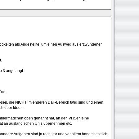
ätigkeiten als Angestellte, um einen Ausweg aus erzwungener
t.
te 3 angelangt:
ück.
esen, die NICHT im engeren DaF-Bereich tätig sind und einen
ich über Ideen.
e Sommermädchen oben genannt hat, an den VHSen eine
orat an ausländischen Unis übernehmen etc.
esondere Aufgaben sind ja recht rar und vor allem handelt es sich