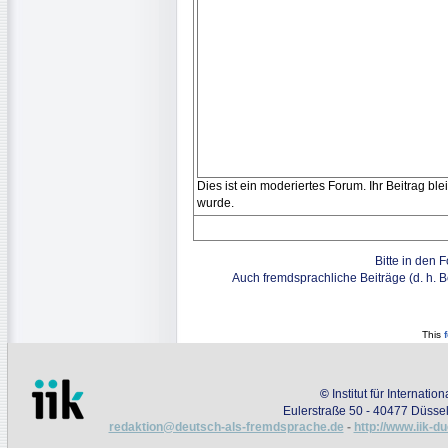
Dies ist ein moderiertes Forum. Ihr Beitrag bl
wurde.
Bitte in den 
Auch fremdsprachliche Beiträge (d. h. 
This
©
Institut für Internati
Eulerstraße 50 - 40477 Düssel
redaktion@deutsch-als-fremdsprache.de
-
http://www.iik-d