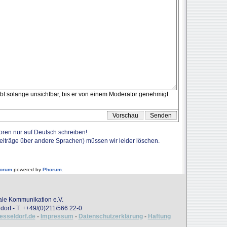
eibt solange unsichtbar, bis er von einem Moderator genehmigt
Foren nur auf Deutsch schreiben!
Beiträge über andere Sprachen) müssen wir leider löschen.
forum
powered by
Phorum
.
onale Kommunikation e.V.
dorf - T. ++49/(0)211/566 22-0
uesseldorf.de
-
Impressum
-
Datenschutzerklärung
-
Haftung