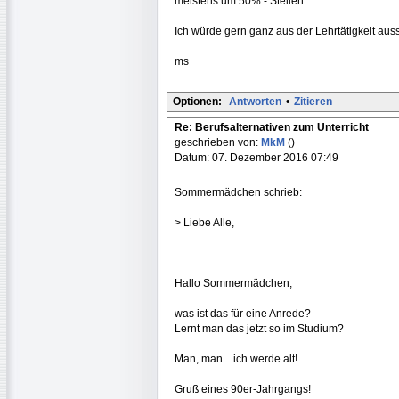
meistens um 50% - Stellen.
Ich würde gern ganz aus der Lehrtätigkeit aus
ms
Optionen:
Antworten
•
Zitieren
Re: Berufsalternativen zum Unterricht
geschrieben von:
MkM
()
Datum: 07. Dezember 2016 07:49
Sommermädchen schrieb:
-------------------------------------------------------
> Liebe Alle,
........
Hallo Sommermädchen,
was ist das für eine Anrede?
Lernt man das jetzt so im Studium?
Man, man... ich werde alt!
Gruß eines 90er-Jahrgangs!