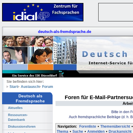
deutsch-als-fremdsprache.de
Sie befinden sich hier:
Start
Austausch
Forum
Deutsch als
Foren für E-Mail-Partners
Fremdsprache
Arbei
Aktuelles
Bitte in den 
Ressourcen-
Auch fremdsprachliche Beiträge (d. h. 
Datenbank
Navigation:
Forenliste
•
Themenübersicht
•
Diskussionsforen
Thema
•
Suche
•
Anmelden
•
Druckansicht