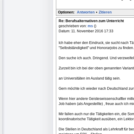
Optionen:
Antworten
•
Zitieren
Re: Berufsalternativen zum Unterricht
geschrieben von:
ms
()
Datum: 11. November 2016 17:33
Ich habe eher den Eindruck, sie sucht nach T
"Selbstständigkeit" und Honorarjobs zu finden.
Den suche ich auch. Dringend. Und verzweifel
Zurzeit bin ich bei der oben genannten Varian
an Universitäten im Ausland tätig sein.
Gern möchte ich wieder nach Deutschland zur
Wenn hier andere Geisteswissenschaftler mitl
Job haben (als Angestellte) , freue auch ich m
Mir fallen auch nur die Tätigkeiten ein, di
koordinatorische Tätigkeit ausüben, ein Lekt
Die Stellen in Deutschland als Lehrkraft für b