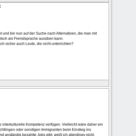
t
t und bin nun auf der Suche nach Alternativen, die man mit
tsch als Fremdsprache ausüben kann.
h sicher auch Leute, die nicht unterrichten?
 interkulturelle Kompetenz verfügen. Vielleicht wäre daher ein
üchtlingen oder sonstigen Immigranten beim Einstieg ins
 anständig bezahlte Jobs gibt, weiß ich allerdings nicht.