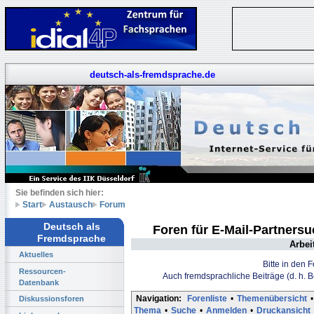
deutsch-als-fremdsprache.de
Sie befinden sich hier:
Start
Austausch
Forum
Deutsch als
Foren für E-Mail-Partners
Fremdsprache
Arbei
Aktuelles
Bitte in den 
Ressourcen-
Auch fremdsprachliche Beiträge (d. h. 
Datenbank
Navigation:
Forenliste
•
Themenübersicht
•
Diskussionsforen
Thema
•
Suche
•
Anmelden
•
Druckansicht