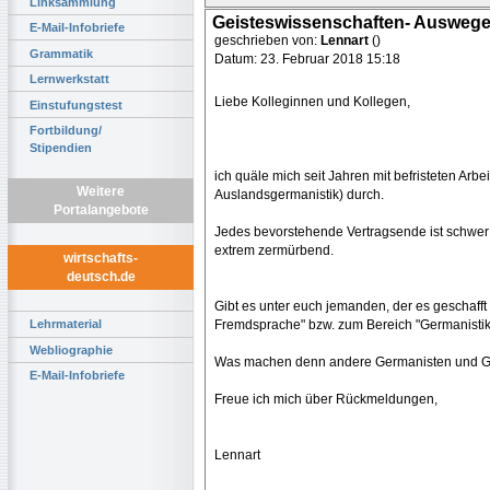
Linksammlung
Geisteswissenschaften- Auswege 
E-Mail-Infobriefe
geschrieben von:
Lennart
()
Grammatik
Datum: 23. Februar 2018 15:18
Lernwerkstatt
Liebe Kolleginnen und Kollegen,
Einstufungstest
Fortbildung/
Stipendien
ich quäle mich seit Jahren mit befristeten Arb
Weitere
Auslandsgermanistik) durch.
Portalangebote
Jedes bevorstehende Vertragsende ist schwer z
extrem zermürbend.
wirtschafts-
deutsch.de
Gibt es unter euch jemanden, der es geschafft 
Fremdsprache" bzw. zum Bereich "Germanistik
Lehrmaterial
Webliographie
Was machen denn andere Germanisten und Gei
E-Mail-Infobriefe
Freue ich mich über Rückmeldungen,
Lennart