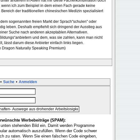
 unter anderem in Asien hat mir diese Fächerkombination doch
n, wenn ich zum Beispiel in dem einen Fach gerade keine
 Bereich der traditionellen chinesischen Medizin spezialisiert
dem sogenannten freien Markt der Sprach"schulen" oder
dig leben. Deshalb empfiehlt sich dringend der Ausstieg aus
einer Suche nach anderen akzeptablen Alternativen.
Bildungs“anbietern und dem, was sie zahlen, kann man nicht
 lässt darum diese Anbieter einfach links liegen.
re Dragon Naturally Speaking Premium)
•
Suche
•
Anmelden
rwünschte Werbebeiträge (SPAM):
 unten stehenden Bild ein. Damit werden Programme
mular automatisch auszufüllen. Wenn der Code schwer
fach zu raten. Wenn Sie einen falschen Code eingeben,