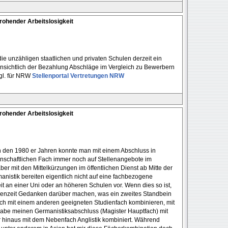
ohender Arbeitslosigkeit
e unzähligen staatlichen und privaten Schulen derzeit ein
hinsichtlich der Bezahlung Abschläge im Vergleich zu Bewerbern
gl. für NRW
Stellenportal Vertretungen NRW
ohender Arbeitslosigkeit
n den 1980 er Jahren konnte man mit einem Abschluss in
nschaftlichen Fach immer noch auf Stellenangebote im
ber mit den Mittelkürzungen im öffentlichen Dienst ab Mitte der
anistik bereiten eigentlich nicht auf eine fachbezogene
eit an einer Uni oder an höheren Schulen vor. Wenn dies so ist,
enzeit Gedanken darüber machen, was ein zweites Standbein
ch mit einem anderen geeigneten Studienfach kombinieren, mit
habe meinen Germanistiksabschluss (Magister Hauptfach) mit
 hinaus mit dem Nebenfach Anglistik kombiniert. Während