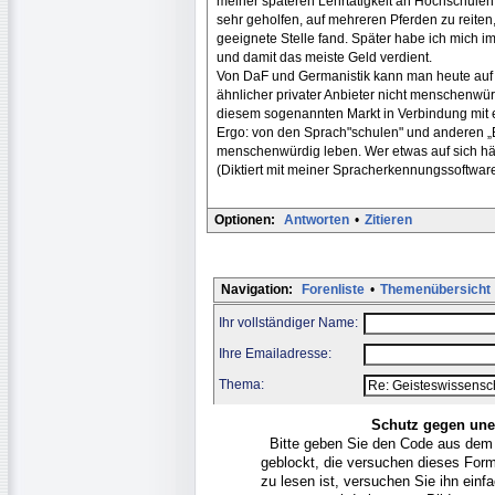
meiner späteren Lehrtätigkeit an Hochschulen
sehr geholfen, auf mehreren Pferden zu reite
geeignete Stelle fand. Später habe ich mich im
und damit das meiste Geld verdient.
Von DaF und Germanistik kann man heute auf 
ähnlicher privater Anbieter nicht menschenwür
diesem sogenannten Markt in Verbindung mit 
Ergo: von den Sprach"schulen" und anderen „
menschenwürdig leben. Wer etwas auf sich hält,
(Diktiert mit meiner Spracherkennungssoftwa
Optionen:
Antworten
•
Zitieren
Navigation:
Forenliste
•
Themenübersicht
Ihr vollständiger Name:
Ihre Emailadresse:
Thema:
Schutz gegen une
Bitte geben Sie den Code aus dem
geblockt, die versuchen dieses For
zu lesen ist, versuchen Sie ihn ein