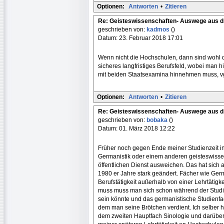
Optionen:
Antworten
•
Zitieren
Re: Geisteswissenschaften- Auswege aus dr
geschrieben von:
kadmos
()
Datum: 23. Februar 2018 17:01
Wenn nicht die Hochschulen, dann sind wohl di
sicheres langfristiges Berufsfeld, wobei man 
mit beiden Staatsexamina hinnehmen muss, v
Optionen:
Antworten
•
Zitieren
Re: Geisteswissenschaften- Auswege aus dr
geschrieben von:
bobaka
()
Datum: 01. März 2018 12:22
Früher noch gegen Ende meiner Studienzeit i
Germanistik oder einem anderen geisteswisse
öffentlichen Dienst ausweichen. Das hat sich a
1980 er Jahre stark geändert. Fächer wie Germ
Berufstätigkeit außerhalb von einer Lehrtätigk
muss muss man sich schon während der Studi
sein könnte und das germanistische Studienfa
dem man seine Brötchen verdient. Ich selber 
dem zweiten Hauptfach Sinologie und darüber