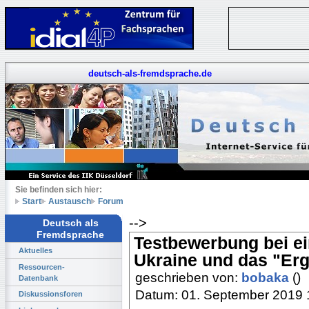
deutsch-als-fremdsprache.de
Sie befinden sich hier:
Start
Austausch
Forum
-->
Deutsch als
Fremdsprache
Testbewerbung bei ei
Aktuelles
Ukraine und das "Erge
Ressourcen-
geschrieben von:
bobaka
()
Datenbank
Datum: 01. September 2019 
Diskussionsforen