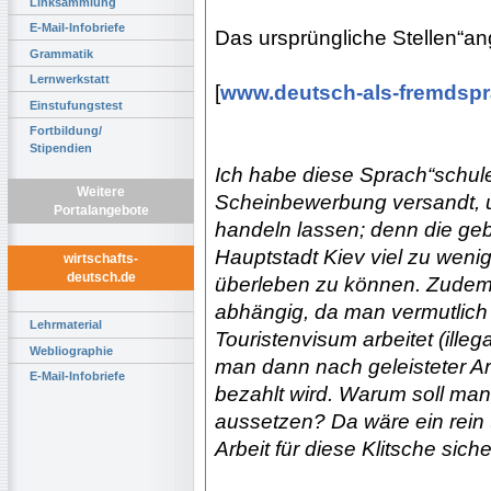
Linksammlung
E-Mail-Infobriefe
Das ursprüngliche Stellen“ang
Grammatik
Lernwerkstatt
[
www.deutsch-als-fremdspr
Einstufungstest
Fortbildung/
Stipendien
Ich habe diese Sprach“schule
Weitere
Scheinbewerbung versandt, um
Portalangebote
handeln lassen; denn die ge
Hauptstadt Kiev viel zu weni
wirtschafts-
deutsch.de
überleben zu können. Zudem i
abhängig, da man vermutlich 
Lehrmaterial
Touristenvisum arbeitet (ille
Webliographie
man dann nach geleisteter Arbe
E-Mail-Infobriefe
bezahlt wird. Warum soll man
aussetzen? Da wäre ein rein 
Arbeit für diese Klitsche sic