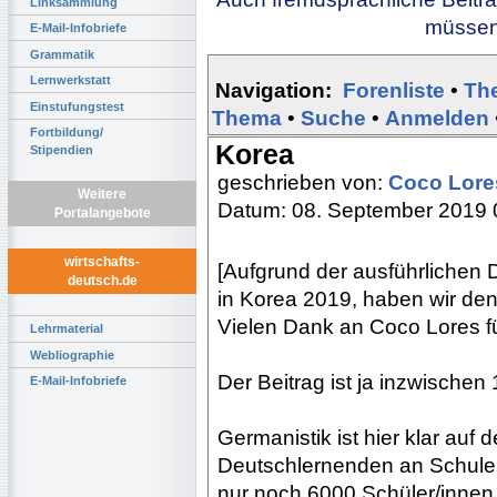
Linksammlung
müssen 
E-Mail-Infobriefe
Grammatik
Lernwerkstatt
Navigation:
Forenliste
•
Th
Einstufungstest
Thema
•
Suche
•
Anmelden
Fortbildung/
Korea
Stipendien
geschrieben von:
Coco Lor
Weitere
Datum: 08. September 2019 
Portalangebote
wirtschafts-
[Aufgrund der ausführlichen D
deutsch.de
in Korea 2019, haben wir den
Vielen Dank an Coco Lores für
Lehrmaterial
Webliographie
Der Beitrag ist ja inzwischen 
E-Mail-Infobriefe
Germanistik ist hier klar auf
Deutschlernenden an Schulen
nur noch 6000 Schüler/innen