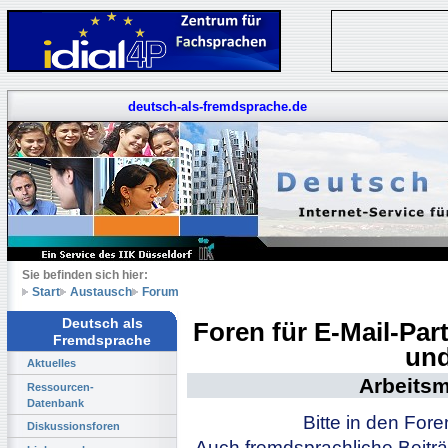
deutsch-als-fremdsprache.de
Sie befinden sich hier:
Start
Austausch
Forum
Deutsch als
Foren für E-Mail-Pa
Fremdsprache
und
Aktuelles
Arbeitsm
Ressourcen-
Datenbank
Bitte in den For
Diskussionsforen
Auch fremdsprachliche Beiträ