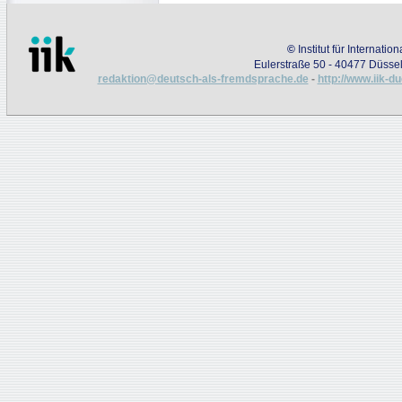
©
Institut für Internati
Eulerstraße 50 - 40477 Düssel
redaktion@deutsch-als-fremdsprache.de
-
http://www.iik-d