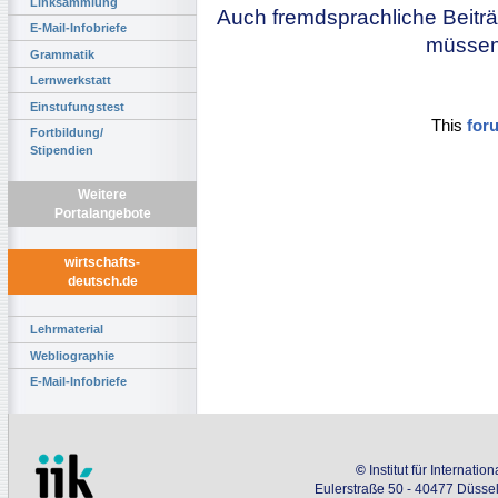
Linksammlung
Auch fremdsprachliche Beiträ
E-Mail-Infobriefe
müssen 
Grammatik
Lernwerkstatt
Einstufungstest
This
for
Fortbildung/
Stipendien
Weitere
Portalangebote
wirtschafts-
deutsch.de
Lehrmaterial
Webliographie
E-Mail-Infobriefe
©
Institut für Internati
Eulerstraße 50 - 40477 Düssel