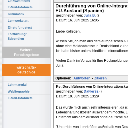
Linksammlung
Durchführung von Online-Integr
E-Mail-Infobriefe
EU-Ausland (Spanien)
Grammatik
geschrieben von:
Julia B.
()
Datum: 16. Juni 2025 16:05
Lernwerkstatt
Einstufungstest
Liebe Kollegen,
Fortbildung/
Stipendien
wissen Sie, ob man aus dem europäischen Ausl
ohne eine Meldeadresse in Deutschland zu h
Weitere
Ich habe bisher unterschiedliche Informatio
Portalangebote
Vielen Dank im Voraus für Ihre Rückmeldunge
Julia
wirtschafts-
deutsch.de
Optionen:
Antworten
•
Zitieren
Lehrmaterial
Re: Durchführung von Online-Integrations
geschrieben von:
DaFler92
()
Webliographie
Datum: 19. Juni 2025 13:29
E-Mail-Infobriefe
Das würde mich auch sehr interessieren, da 
Lebenshaltungskosten auswandern möchte. La
Unterricht aus dem Ausland ohne deutsche Melde
"Unterricht von Lehrkräften außerhalb von Deu