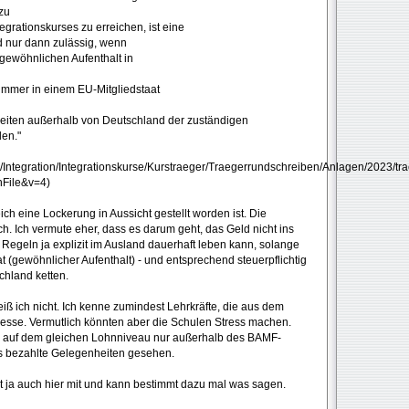
zu
egrationskurses zu erreichen, ist eine
d nur dann zulässig, wenn
 gewöhnlichen Aufenthalt in
nzimmer in einem EU-Mitgliedstaat
gkeiten außerhalb von Deutschland der zuständigen
den."
Integration/Integrationskurse/Kurstraeger/Traegerrundschreiben/Anlagen/2023/tr
nFile&v=4)
ch eine Lockerung in Aussicht gestellt worden ist. Die
h. Ich vermute eher, dass es darum geht, das Geld nicht ins
 Regeln ja explizit im Ausland dauerhaft leben kann, solange
(gewöhnlicher Aufenthalt) - und entsprechend steuerpflichtig
chland ketten.
ß ich nicht. Ich kenne zumindest Lehrkräfte, die aus dem
esse. Vermutlich könnten aber die Schulen Stress machen.
en auf dem gleichen Lohnniveau nur außerhalb des BAMF-
ies bezahlte Gelegenheiten gesehen.
t ja auch hier mit und kann bestimmt dazu mal was sagen.