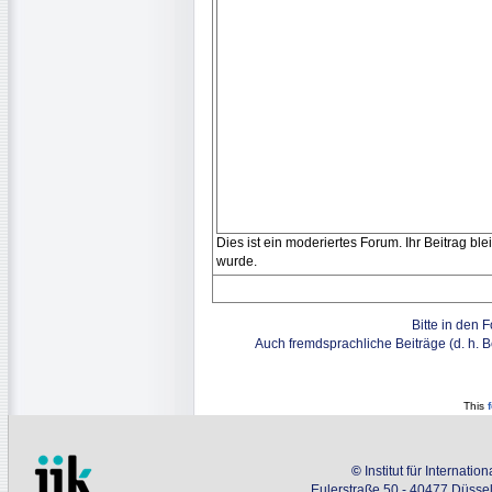
Dies ist ein moderiertes Forum. Ihr Beitrag bl
wurde.
Bitte in den 
Auch fremdsprachliche Beiträge (d. h. 
This
©
Institut für Internati
Eulerstraße 50 - 40477 Düssel