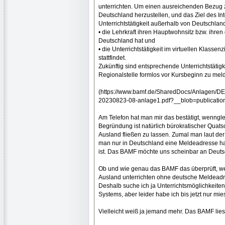
unterrichten. Um einen ausreichenden Bezug 
Deutschland herzustellen, und das Ziel des Int
Unterrichtstätigkeit außerhalb von Deutschlan
• die Lehrkraft ihren Hauptwohnsitz bzw. ihren
Deutschland hat und
• die Unterrichtstätigkeit im virtuellen Klasse
stattfindet.
Zukünftig sind entsprechende Unterrichtstäti
Regionalstelle formlos vor Kursbeginn zu mel
(https://www.bamf.de/SharedDocs/Anlagen/DE/
20230823-08-anlage1.pdf?__blob=publicatio
Am Telefon hat man mir das bestätigt, wennglei
Begründung ist natürlich bürokratischer Quatsc
Ausland fließen zu lassen. Zumal man laut der
man nur in Deutschland eine Meldeadresse hat 
ist. Das BAMF möchte uns scheinbar an Deuts
Ob und wie genau das BAMF das überprüft, wei
Ausland unterrichten ohne deutsche Meldeadr
Deshalb suche ich ja Unterrichtsmöglichkeit
Systems, aber leider habe ich bis jetzt nur m
Vielleicht weiß ja jemand mehr. Das BAMF lies