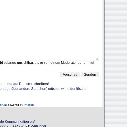
eibt solange unsichtbar, bis er von einem Moderator genehmigt
Foren nur auf Deutsch schreiben!
Beiträge über andere Sprachen) müssen wir leider löschen.
forum
powered by
Phorum
.
onale Kommunikation e.V.
dorf - T. ++49/(0)211/566 22-0