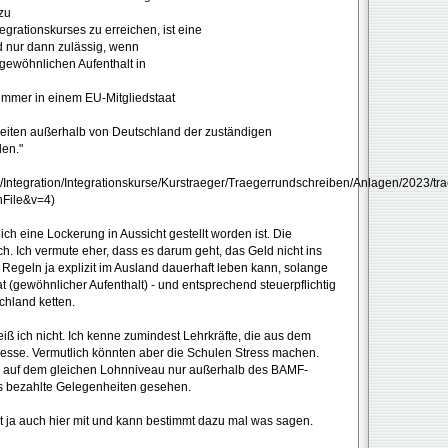
zu
egrationskurses zu erreichen, ist eine
d nur dann zulässig, wenn
 gewöhnlichen Aufenthalt in
nzimmer in einem EU-Mitgliedstaat
gkeiten außerhalb von Deutschland der zuständigen
den."
Integration/Integrationskurse/Kurstraeger/Traegerrundschreiben/Anlagen/2023/tr
nFile&v=4)
ch eine Lockerung in Aussicht gestellt worden ist. Die
h. Ich vermute eher, dass es darum geht, das Geld nicht ins
 Regeln ja explizit im Ausland dauerhaft leben kann, solange
(gewöhnlicher Aufenthalt) - und entsprechend steuerpflichtig
chland ketten.
ß ich nicht. Ich kenne zumindest Lehrkräfte, die aus dem
esse. Vermutlich könnten aber die Schulen Stress machen.
en auf dem gleichen Lohnniveau nur außerhalb des BAMF-
ies bezahlte Gelegenheiten gesehen.
t ja auch hier mit und kann bestimmt dazu mal was sagen.