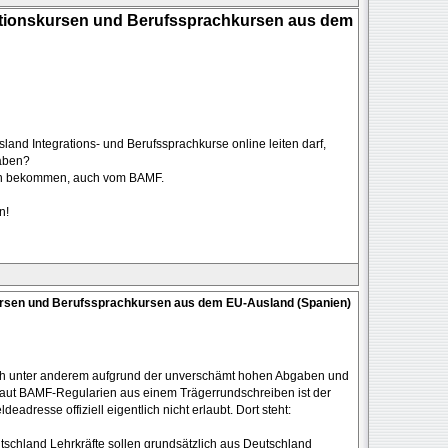
ationskursen und Berufssprachkursen aus dem
and Integrations- und Berufssprachkurse online leiten darf,
aben?
nen bekommen, auch vom BAMF.
n!
kursen und Berufssprachkursen aus dem EU-Ausland (Spanien)
ich unter anderem aufgrund der unverschämt hohen Abgaben und
ut BAMF-Regularien aus einem Trägerrundschreiben ist der
adresse offiziell eigentlich nicht erlaubt. Dort steht:
tschland Lehrkräfte sollen grundsätzlich aus Deutschland