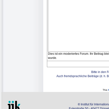
Dies ist ein moderiertes Forum. Ihr Beitrag bl
wurde.
Bitte in den 
Auch fremdsprachliche Beiträge (d. h. 
This
©
Institut für Internati
Eulerstraße 50 - 40477 Düssel