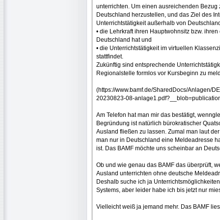
unterrichten. Um einen ausreichenden Bezug 
Deutschland herzustellen, und das Ziel des Int
Unterrichtstätigkeit außerhalb von Deutschlan
• die Lehrkraft ihren Hauptwohnsitz bzw. ihren
Deutschland hat und
• die Unterrichtstätigkeit im virtuellen Klasse
stattfindet.
Zukünftig sind entsprechende Unterrichtstäti
Regionalstelle formlos vor Kursbeginn zu mel
(https://www.bamf.de/SharedDocs/Anlagen/DE/
20230823-08-anlage1.pdf?__blob=publicatio
Am Telefon hat man mir das bestätigt, wennglei
Begründung ist natürlich bürokratischer Quatsc
Ausland fließen zu lassen. Zumal man laut der
man nur in Deutschland eine Meldeadresse hat 
ist. Das BAMF möchte uns scheinbar an Deuts
Ob und wie genau das BAMF das überprüft, wei
Ausland unterrichten ohne deutsche Meldeadr
Deshalb suche ich ja Unterrichtsmöglichkeit
Systems, aber leider habe ich bis jetzt nur m
Vielleicht weiß ja jemand mehr. Das BAMF lies