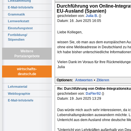
Linksammlung
Durchführung von Online-Integr
E-Mail-Infobriefe
EU-Ausland (Spanien)
Grammatik
geschrieben von:
Julia B.
()
Datum: 16. Juni 2025 16:05
Lernwerkstatt
Einstufungstest
Liebe Kollegen,
Fortbildung/
Stipendien
wissen Sie, ob man aus dem europäischen Ausl
ohne eine Meldeadresse in Deutschland zu h
Weitere
Ich habe bisher unterschiedliche Informatio
Portalangebote
Vielen Dank im Voraus für Ihre Rückmeldunge
Julia
wirtschafts-
deutsch.de
Optionen:
Antworten
•
Zitieren
Lehrmaterial
Re: Durchführung von Online-Integrations
geschrieben von:
DaFler92
()
Webliographie
Datum: 19. Juni 2025 13:29
E-Mail-Infobriefe
Das würde mich auch sehr interessieren, da 
Lebenshaltungskosten auswandern möchte. La
Unterricht aus dem Ausland ohne deutsche Melde
"Unterricht von Lehrkräften außerhalb von Deu