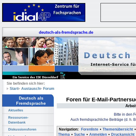
deutsch-als-fremdsprache.de
Sie befinden sich hier:
Start
Austausch
Forum
Deutsch als
Foren für E-Mail-Partners
Fremdsprache
Arbei
Aktuelles
Bitte in den 
Ressourcen-
Auch fremdsprachliche Beiträge (d. h. 
Datenbank
Navigation:
Forenliste
•
Themenübersicht
•
Diskussionsforen
Thema
•
Suche
•
Anmelden
•
Druckansicht