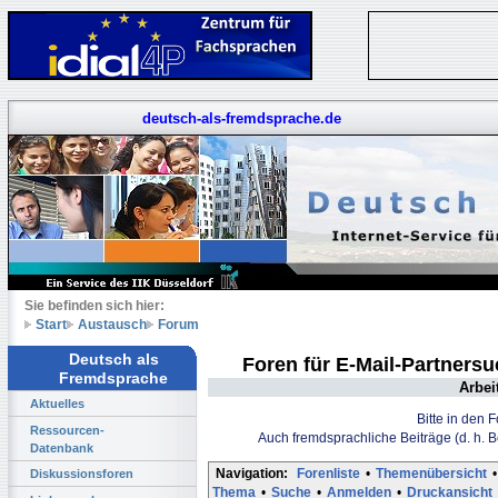
deutsch-als-fremdsprache.de
Sie befinden sich hier:
Start
Austausch
Forum
Deutsch als
Foren für E-Mail-Partners
Fremdsprache
Arbei
Aktuelles
Bitte in den 
Ressourcen-
Auch fremdsprachliche Beiträge (d. h. 
Datenbank
Navigation:
Forenliste
•
Themenübersicht
•
Diskussionsforen
Thema
•
Suche
•
Anmelden
•
Druckansicht