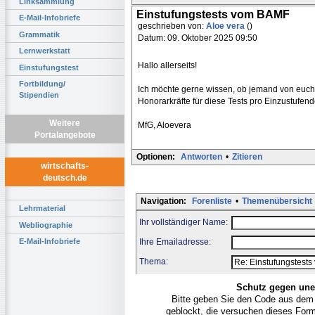
Linksammlung
Einstufungstests vom BAMF
E-Mail-Infobriefe
geschrieben von:
Aloe vera
()
Grammatik
Datum: 09. Oktober 2025 09:50
Lernwerkstatt
Hallo allerseits!
Einstufungstest
Fortbildung/
Ich möchte gerne wissen, ob jemand von euch
Stipendien
Honorarkräfte für diese Tests pro Einzustufen
Weitere
MfG, Aloevera
Portalangebote
Optionen:
Antworten
•
Zitieren
wirtschafts-
deutsch.de
Navigation:
Forenliste
•
Themenübersicht
Lehrmaterial
Ihr vollständiger Name:
Webliographie
Ihre Emailadresse:
E-Mail-Infobriefe
Thema:
Schutz gegen une
Bitte geben Sie den Code aus dem
geblockt, die versuchen dieses For