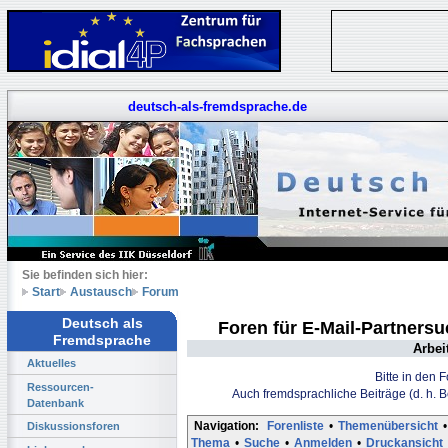
deutsch-als-fremdsprache.de
Sie befinden sich hier:
Start
Austausch
Forum
Deutsch als
Foren für E-Mail-Partners
Fremdsprache
Arbei
Aktuelles
Bitte in den 
Ressourcen-
Auch fremdsprachliche Beiträge (d. h. 
Datenbank
Navigation:
Forenliste
•
Themenübersicht
•
Diskussionsforen
Thema
•
Suche
•
Anmelden
•
Druckansicht