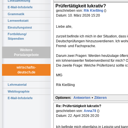
Linksammlung
Prüfertätigkeit lukrativ?
E-Mail-Infobriefe
geschrieben von:
Rik Kießling
()
Grammatik
Datum: 10. März 2026 15:20
Lernwerkstatt
Liebe alle,
Einstufungstest
Fortbildung/
zurzeit befinde ich mich in der Situation, das
Stipendien
Deutschprüfungen hinzuzuverdienen. Ich wohne
Fremd- und Fachsprache.
Weitere
Portalangebote
Darum zwei Fragen: Werden heutzutage öfters 
ein lohnenswerter Nebenverdienst für mich? O
Die zweite Frage: Welche Prüferlizenz sollte 
wirtschafts-
deutsch.de
MfG
Rik Kießling
Lehrmaterial
Webliographie
Optionen:
Antworten
•
Zitieren
E-Mail-Infobriefe
Re: Prüfertätigkeit lukrativ?
geschrieben von:
Anna78
()
Datum: 22. April 2026 20:20
Ich befinde mich ebenfalss in Leipzig und ka