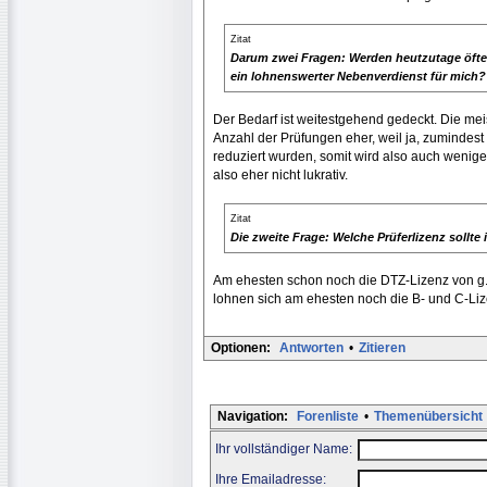
Zitat
Darum zwei Fragen: Werden heutzutage öfter
ein lohnenswerter Nebenverdienst für mich?
Der Bedarf ist weitestgehend gedeckt. Die mei
Anzahl der Prüfungen eher, weil ja, zumindest
reduziert wurden, somit wird also auch weniger
also eher nicht lukrativ.
Zitat
Die zweite Frage: Welche Prüferlizenz sollt
Am ehesten schon noch die DTZ-Lizenz von g.a.s
lohnen sich am ehesten noch die B- und C-Liz
Optionen:
Antworten
•
Zitieren
Navigation:
Forenliste
•
Themenübersicht
Ihr vollständiger Name:
Ihre Emailadresse: