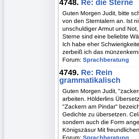
4748.
Re: die Sterne
Guten Morgen Judit, bitte s
von den Sterntalern an. Ist n
unschuldiger Armut und Not,
Sterne sind eine beliebte 
Ich habe eher Schwierigkeite
zerbeiß ich das münzenkernig
Forum:
Sprachberatung
4749.
Re: Rein
grammatikalisch
Guten Morgen Judit, "zackern
arbeiten. Hölderlins Überset
"Zackern am Pindar" bezeichn
Gedichte zu übersetzen. Celan
sondern auch die Form ang
Königszäsur Mit freundliche
Forum:
Sprachberatung