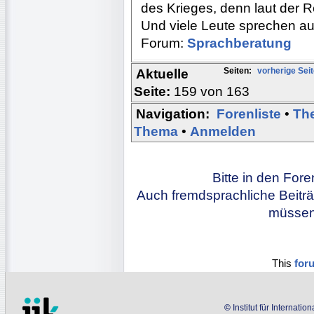
des Krieges, denn laut der Reg
Und viele Leute sprechen au
Forum:
Sprachberatung
Seiten:
vorherige Sei
Aktuelle
Seite:
159 von 163
Navigation:
Forenliste
•
Th
Thema
•
Anmelden
Bitte in den For
Auch fremdsprachliche Beiträ
müssen 
This
for
©
Institut für Internati