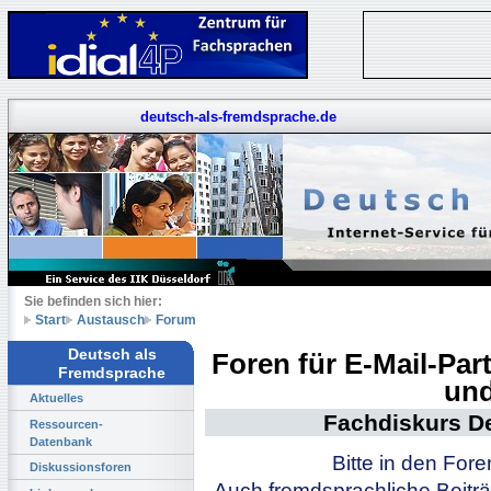
deutsch-als-fremdsprache.de
Sie befinden sich hier:
Start
Austausch
Forum
Deutsch als
Foren für E-Mail-Pa
Fremdsprache
und
Aktuelles
Fachdiskurs D
Ressourcen-
Datenbank
Bitte in den For
Diskussionsforen
Auch fremdsprachliche Beiträ