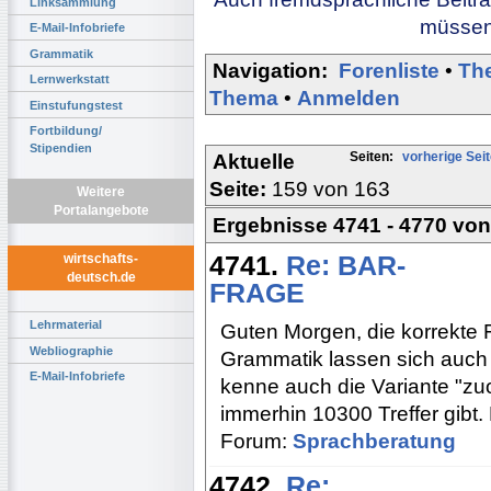
Linksammlung
müssen 
E-Mail-Infobriefe
Grammatik
Navigation:
Forenliste
•
Th
Lernwerkstatt
Thema
•
Anmelden
Einstufungstest
Fortbildung/
Stipendien
Seiten:
vorherige Sei
Aktuelle
Seite:
159 von 163
Weitere
Portalangebote
Ergebnisse 4741 - 4770 vo
4741.
Re: BAR-
wirtschafts-
deutsch.de
FRAGE
Lehrmaterial
Guten Morgen, die korrekte F
Webliographie
Grammatik lassen sich auch
E-Mail-Infobriefe
kenne auch die Variante "zuo
immerhin 10300 Treffer gibt
Forum:
Sprachberatung
4742.
Re: