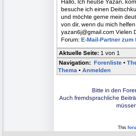
Hallo, Ich heuße Yazan, komm
besuche ich einen Deitschk
und möchte gerne mein deut
von dir, wenn du mich helfen 
yazan6j@gmail.com Vielen 
Forum:
E-Mail-Partner zum
Aktuelle Seite:
1 von 1
Navigation:
Forenliste
•
Th
Thema
•
Anmelden
Bitte in den For
Auch fremdsprachliche Beiträ
müssen 
This
for