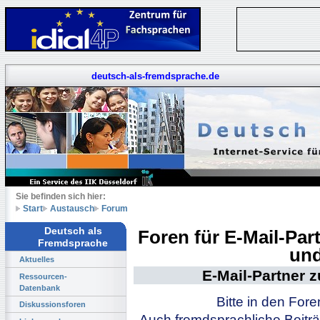
deutsch-als-fremdsprache.de
Sie befinden sich hier:
Start
Austausch
Forum
Deutsch als
Foren für E-Mail-Pa
Fremdsprache
und
Aktuelles
E-Mail-Partner 
Ressourcen-
Datenbank
Bitte in den For
Diskussionsforen
Auch fremdsprachliche Beiträ