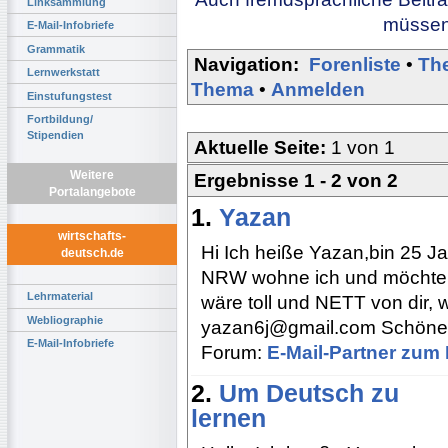
Linksammlung
müssen 
E-Mail-Infobriefe
Grammatik
Navigation:
Forenliste
•
Th
Lernwerkstatt
Thema
•
Anmelden
Einstufungstest
Fortbildung/
Stipendien
Aktuelle Seite:
1 von 1
Weitere
Ergebnisse 1 - 2 von 2
Portalangebote
1.
Yazan
wirtschafts-
Hi Ich heiße Yazan,bin 25 Ja
deutsch.de
NRW wohne ich und möchte 
Lehrmaterial
wäre toll und NETT von dir, 
Webliographie
yazan6j@gmail.com Schöne
E-Mail-Infobriefe
Forum:
E-Mail-Partner zum
2.
Um Deutsch zu
lernen