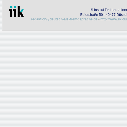
©
Institut für Internati
Eulerstraße 50 - 40477 Düssel
redaktion@deutsch-als-fremdsprache.de
-
http://www.iik-d