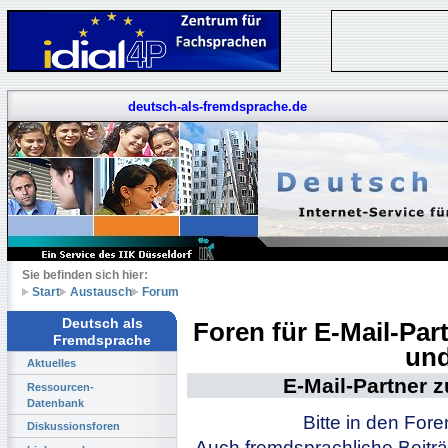
deutsch-als-fremdsprache.de
Sie befinden sich hier:
Start
Austausch
Forum
Deutsch als
Foren für E-Mail-Pa
Fremdsprache
und
Aktuelles
E-Mail-Partner 
Ressourcen-
Datenbank
Bitte in den For
Diskussionsforen
Auch fremdsprachliche Beiträ