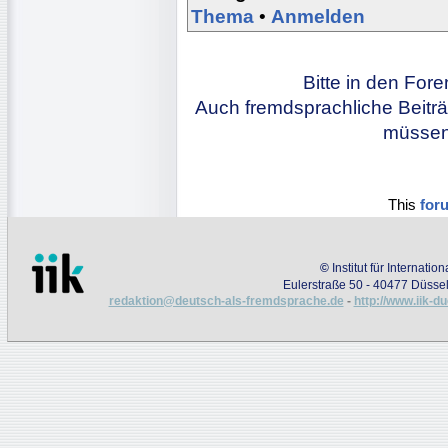
Thema
•
Anmelden
Bitte in den For
Auch fremdsprachliche Beiträ
müssen 
This
for
©
Institut für Internati
Eulerstraße 50 - 40477 Düssel
redaktion@deutsch-als-fremdsprache.de
-
http://www.iik-d