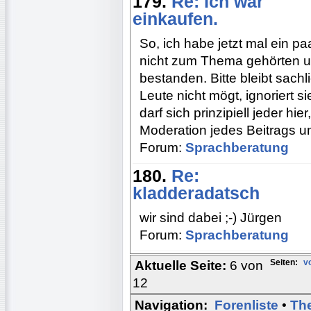
179.
Re: Ich war
einkaufen.
So, ich habe jetzt mal ein paa
nicht zum Thema gehörten u
bestanden. Bitte bleibt sach
Leute nicht mögt, ignoriert s
darf sich prinzipiell jeder h
Moderation jedes Beitrags um
Forum:
Sprachberatung
180.
Re:
kladderadatsch
wir sind dabei ;-) Jürgen
Forum:
Sprachberatung
Seiten:
v
Aktuelle Seite:
6 von
12
Navigation:
Forenliste
•
Th