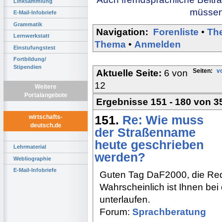
Linksammlung
müssen 
E-Mail-Infobriefe
Grammatik
Navigation:
Forenliste
•
Th
Lernwerkstatt
Thema
•
Anmelden
Einstufungstest
Fortbildung/
Stipendien
Seiten:
v
Aktuelle Seite:
6 von
12
Weitere
Portalangebote
Ergebnisse 151 - 180 von 3
151.
Re: Wie muss
wirtschafts-
deutsch.de
der Straßenname
heute geschrieben
Lehrmaterial
werden?
Webliographie
E-Mail-Infobriefe
Guten Tag DaF2000, die Redak
Wahrscheinlich ist Ihnen bei 
unterlaufen.
Forum:
Sprachberatung