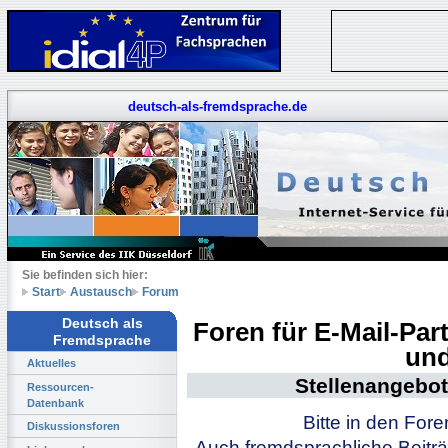
deutsch-als-fremdsprache.de
Sie befinden sich hier:
Start
Austausch
Forum
Deutsch als
Foren für E-Mail-Pa
Fremdsprache
und
Aktuelles
Stellenangebot
Ressourcen-
Datenbank
Bitte in den For
Diskussionsforen
Auch fremdsprachliche Beiträ