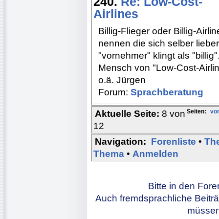
240.
Re: Low-Cost-
Airlines
Billig-Flieger oder Billig-Air
nennen die sich selber lieber
"vornehmer" klingt als "billig
Mensch von "Low-Cost-Airline
o.ä. Jürgen
Forum:
Sprachberatung
Seiten:
vor
Aktuelle Seite:
8 von
12
Navigation:
Forenliste
•
Th
Thema
•
Anmelden
Bitte in den For
Auch fremdsprachliche Beiträ
müssen 