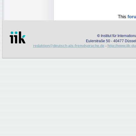
This
for
©
Institut für Internati
Eulerstraße 50 - 40477 Düssel
redaktion@deutsch-als-fremdsprache.de
-
http://www.iik-d