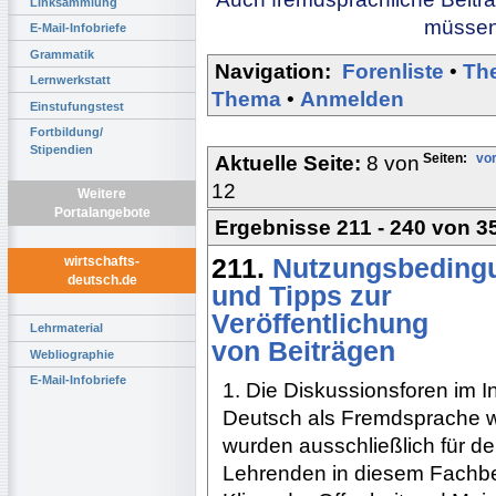
Linksammlung
müssen 
E-Mail-Infobriefe
Grammatik
Navigation:
Forenliste
•
Th
Lernwerkstatt
Thema
•
Anmelden
Einstufungstest
Fortbildung/
Stipendien
Seiten:
vor
Aktuelle Seite:
8 von
12
Weitere
Portalangebote
Ergebnisse 211 - 240 von 3
211.
Nutzungsbeding
wirtschafts-
deutsch.de
und Tipps zur
Veröffentlichung
Lehrmaterial
von Beiträgen
Webliographie
E-Mail-Infobriefe
1. Die Diskussionsforen im In
Deutsch als Fremdsprache 
wurden ausschließlich für 
Lehrenden in diesem Fachbere