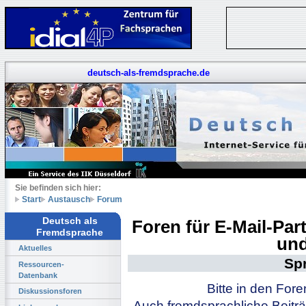
deutsch-als-fremdsprache.de
Sie befinden sich hier:
Start
Austausch
Forum
Deutsch als
Foren für E-Mail-Pa
Fremdsprache
und
Aktuelles
Sp
Ressourcen-
Datenbank
Bitte in den For
Diskussionsforen
Auch fremdsprachliche Beiträ