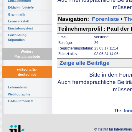
Linksammlung
müssen 
E-Mail-Infobriefe
Grammatik
Navigation:
Forenliste
•
Th
Lernwerkstatt
Teilnehmerprofil : Paul der 
Einstufungstest
Fortbildung/
Email:
versteckt
Stipendien
Beiträge:
26
Registrierungsdatum:
23.03.17 11:14
Weitere
Zuletzt aktiv:
08.05.24 14:06
Portalangebote
Zeige alle Beiträge
wirtschafts-
Bitte in den For
deutsch.de
Auch fremdsprachliche Beiträ
Lehrmaterial
müssen 
Webliographie
E-Mail-Infobriefe
This
for
©
Institut für Internati