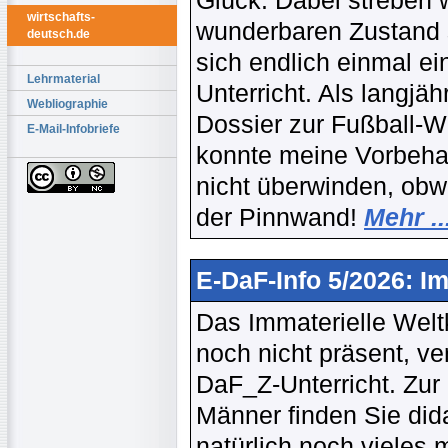
Glück. Dabei streben 
wirtschafts-
wunderbaren Zustand s
deutsch.de
sich endlich einmal ei
Lehrmaterial
Unterricht. Als langjä
Webliographie
Dossier zur Fußball-W
E-Mail-Infobriefe
konnte meine Vorbehal
nicht überwinden, obwo
der Pinnwand!
Mehr ..
E-DaF-Info 5/2026: I
Das Immaterielle Wel
noch nicht präsent, v
DaF_Z-Unterricht. Zur
Männer finden Sie did
natürlich noch vieles 