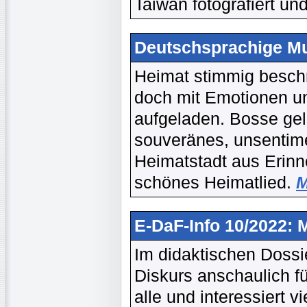
Taiwan fotografiert und
Deutschsprachige Mu
Heimat stimmig beschr
doch mit Emotionen u
aufgeladen. Bosse gel
souveränes, unsentime
Heimatstadt aus Erinne
schönes Heimatlied.
M
E-DaF-Info 10/2022:
Im didaktischen Dossie
Diskurs anschaulich für
alle und interessiert