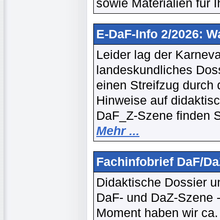
sowie Materialien für I
E-DaF-Info 2/2026: W
Leider lag der Karneva
landeskundliches Doss
einen Streifzug durch 
Hinweise auf didaktis
DaF_Z-Szene finden Si
Mehr ...
Fachinfobrief DaF/Da
Didaktische Dossier u
DaF- und DaZ-Szene --
Moment haben wir ca. 