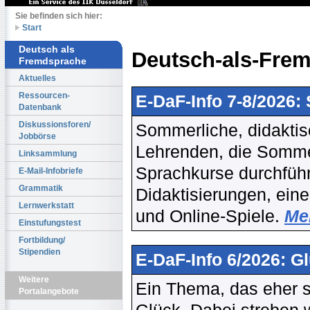
Sie befinden sich hier:
Start
Deutsch als
Deutsch-als-Frem
Fremdsprache
Aktuelles
Ressourcen-
E-DaF-Info 7-8/2026
Datenbank
Diskussionsforen/
Sommerliche, didaktisc
Jobbörse
Lehrenden, die Sommer
Linksammlung
Sprachkurse durchführ
E-Mail-Infobriefe
Grammatik
Didaktisierungen, ein
Lernwerkstatt
und Online-Spiele.
Meh
Einstufungstest
Fortbildung/
Stipendien
E-DaF-Info 6/2026: G
Weitere
Ein Thema, das eher se
Portalangebote