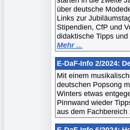
starten in die zweite 
über deutsche Modede
Links zur Jubiläumst
Stipendien, CfP und V
didaktische Tipps und
Mehr ...
E-DaF-Info 2/2024: D
Mit einem musikalisch
deutschen Popsong mö
Winters etwas entgege
Pinnwand wieder Tipps
aus dem Fachbereich
E-DaF-Info 6/2024: H