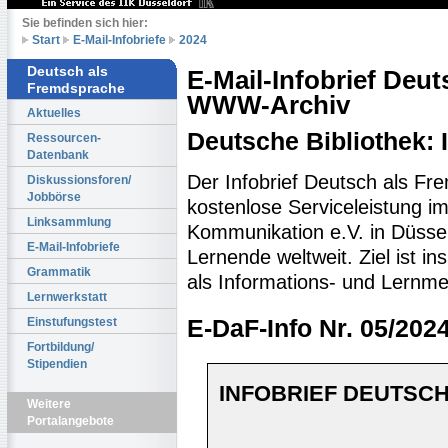
Sie befinden sich hier:
Start
E-Mail-Infobriefe
2024
Deutsch als
E-Mail-Infobrief Deu
Fremdsprache
WWW-Archiv
Aktuelles
Deutsche Bibliothek:
Ressourcen-
Datenbank
Der Infobrief Deutsch als Fr
Diskussionsforen/
Jobbörse
kostenlose Serviceleistung im 
Linksammlung
Kommunikation e.V. in Düssel
E-Mail-Infobriefe
Lernende weltweit. Ziel ist 
Grammatik
als Informations- und Lernme
Lernwerkstatt
Einstufungstest
E-DaF-Info Nr. 05/202
Fortbildung/
Stipendien
INFOBRIEF DEUTSCH
Weitere
Portalangebote