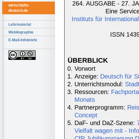
264. AUSGABE - 27. JA
wirtschafts-
Eine Service
deutsch.de
Instituts für Internatio
Lehrmaterial
Webliographie
ISSN 1439
E-Mail-Infobriefe
ÜBERBLICK
Vorwort
Anzeige:
Deutsch für S
Unterrichtsmodul:
Stad
Ressourcen:
Fachporta
Monats
Partnerprogramm:
Rei
Concept
DaF- und DaZ-Szene:
Vielfalt wagen mit - In
CfP Jubiläumstagung 