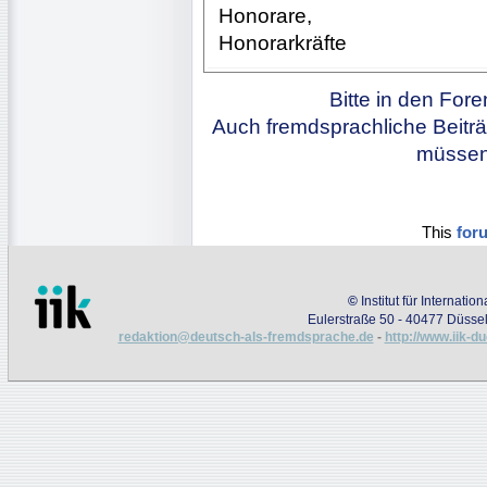
Honorare,
Honorarkräfte
Bitte in den For
Auch fremdsprachliche Beiträ
müssen 
This
for
©
Institut für Internati
Eulerstraße 50 - 40477 Düssel
redaktion@deutsch-als-fremdsprache.de
-
http://www.iik-d