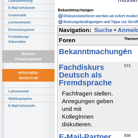
Linksammlung
E-Mail-Infobriefe
Bekanntmachungen
Grammatik
Diskussionsforen werden ab sofort moderi
Nutzungsbedingungen und Tipps zur Veröff
Lernwerkstatt
Navigation:
Suche
•
Anmel
Einstufungstest
Fortbildung/
Theme
Foren
Stipendien
Bekanntmachungen
2
Weitere
Portalangebote
Fachdiskurs
573
wirtschafts-
Deutsch als
deutsch.de
Fremdsprache
Lehrmaterial
Fachfragen stellen,
Webliographie
Anregungen geben
E-Mail-Infobriefe
und mit
KollegInnen
diskutieren.
E-Mail-Partner
938