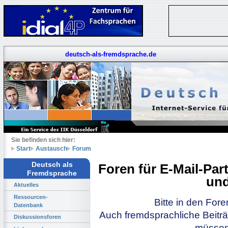
deutsch-als-fremdsprache.de
Sie befinden sich hier:
Start
Austausch
Forum
Deutsch als
Foren für E-Mail-Pa
Fremdsprache
und
Aktuelles
Ressourcen-
Bitte in den For
Datenbank
Auch fremdsprachliche Beiträ
Diskussionsforen
müssen 