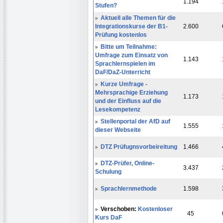
1.194
Stufen?
Aktuell alle Themen für die
Integrationskurse der B1-
2.600
Prüfung kostenlos
Bitte um Teilnahme:
Umfrage zum Einsatz von
1.143
Sprachlernspielen im
DaF/DaZ-Unterricht
Kurze Umfrage -
Mehrsprachige Erziehung
1.173
und der Einfluss auf die
Lesekompetenz
Stellenportal der AfD auf
1.555
dieser Webseite
DTZ Prüfugnsvorbeireitung
1.466
DTZ-Prüfer, Online-
3.437
Schulung
Sprachlernmethode
1.598
Verschoben:
Kostenloser
45
Kurs DaF