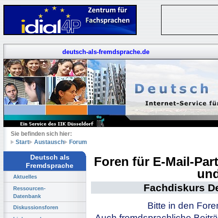
deutsch-als-fremdsprache.de
Sie befinden sich hier:
Start
Austausch
Forum
Deutsch als
Foren für E-Mail-Pa
Fremdsprache
und
Aktuelles
Fachdiskurs D
Ressourcen-
Datenbank
Bitte in den For
Diskussionsforen
Auch fremdsprachliche Beiträ