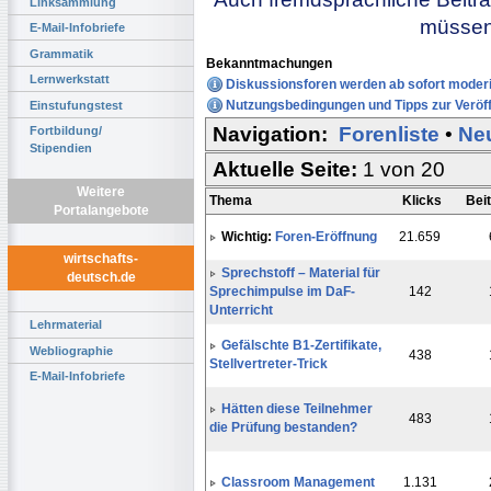
Linksammlung
müssen 
E-Mail-Infobriefe
Grammatik
Bekanntmachungen
Lernwerkstatt
Diskussionsforen werden ab sofort moderi
Nutzungsbedingungen und Tipps zur Veröff
Einstufungstest
Navigation:
Forenliste
•
Ne
Fortbildung/
Stipendien
Aktuelle Seite:
1 von 20
Weitere
Thema
Klicks
Bei
Portalangebote
Wichtig:
Foren-Eröffnung
21.659
wirtschafts-
Sprechstoff – Material für
deutsch.de
Sprechimpulse im DaF-
142
Unterricht
Lehrmaterial
Gefälschte B1-Zertifikate,
Webliographie
438
Stellvertreter-Trick
E-Mail-Infobriefe
Hätten diese Teilnehmer
483
die Prüfung bestanden?
Classroom Management
1.131