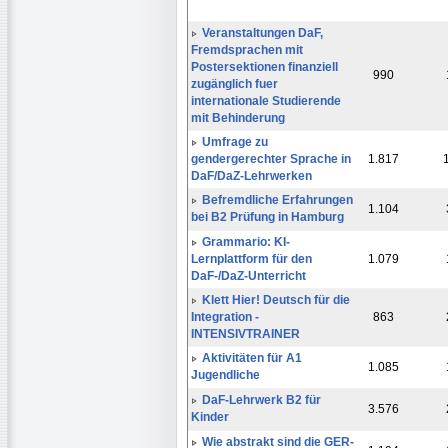
Veranstaltungen DaF,
Fremdsprachen mit
Postersektionen finanziell
990
zugänglich fuer
internationale Studierende
mit Behinderung
Umfrage zu
gendergerechter Sprache in
1.817
DaF/DaZ-Lehrwerken
Befremdliche Erfahrungen
1.104
bei B2 Prüfung in Hamburg
Grammario: KI-
Lernplattform für den
1.079
DaF-/DaZ-Unterricht
Klett Hier! Deutsch für die
Integration -
863
INTENSIVTRAINER
Aktivitäten für A1
1.085
Jugendliche
DaF-Lehrwerk B2 für
3.576
Kinder
Wie abstrakt sind die GER-