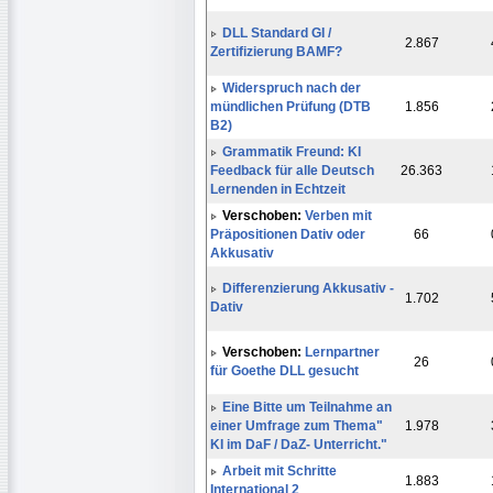
DLL Standard GI /
2.867
Zertifizierung BAMF?
Widerspruch nach der
mündlichen Prüfung (DTB
1.856
B2)
Grammatik Freund: KI
Feedback für alle Deutsch
26.363
Lernenden in Echtzeit
Verschoben:
Verben mit
Präpositionen Dativ oder
66
Akkusativ
Differenzierung Akkusativ -
1.702
Dativ
Verschoben:
Lernpartner
26
für Goethe DLL gesucht
Eine Bitte um Teilnahme an
einer Umfrage zum Thema"
1.978
KI im DaF / DaZ- Unterricht."
Arbeit mit Schritte
1.883
International 2