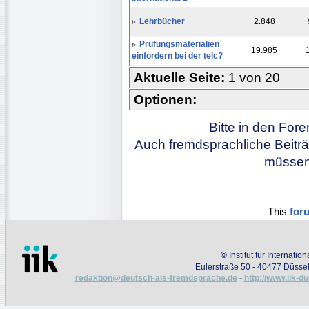
Lehrbücher
2.848
Prüfungsmaterialien
19.985
einfordern bei der telc?
Aktuelle Seite:
1 von 20
Optionen:
Bitte in den For
Auch fremdsprachliche Beiträ
müssen 
This
for
©
Institut für Internati
Eulerstraße 50 - 40477 Düssel
redaktion@deutsch-als-fremdsprache.de
-
http://www.iik-d