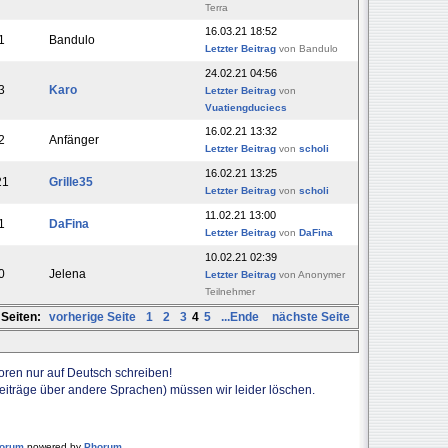
Terra
16.03.21 18:52
1
Bandulo
Letzter Beitrag
von Bandulo
24.02.21 04:56
3
Karo
Letzter Beitrag
von
Vuatiengduciecs
16.02.21 13:32
2
Anfänger
Letzter Beitrag
von
scholi
16.02.21 13:25
21
Grille35
Letzter Beitrag
von
scholi
11.02.21 13:00
1
DaFina
Letzter Beitrag
von
DaFina
10.02.21 02:39
0
Jelena
Letzter Beitrag
von Anonymer
Teilnehmer
Seiten:
vorherige Seite
1
2
3
4
5
...Ende
nächste Seite
Foren nur auf Deutsch schreiben!
Beiträge über andere Sprachen) müssen wir leider löschen.
forum
powered by
Phorum
.