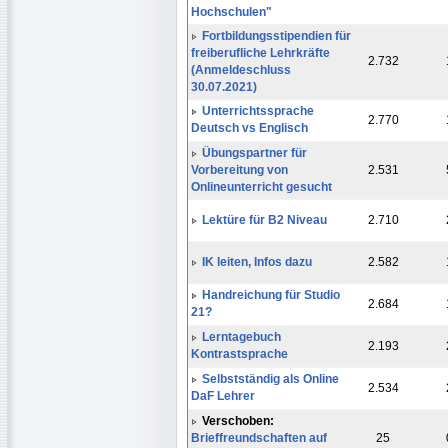
Hochschulen"
Fortbildungsstipendien für
freiberufliche Lehrkräfte
2.732
(Anmeldeschluss
30.07.2021)
Unterrichtssprache
2.770
Deutsch vs Englisch
Übungspartner für
Vorbereitung von
2.531
Onlineunterricht gesucht
Lektüre für B2 Niveau
2.710
IK leiten, Infos dazu
2.582
Handreichung für Studio
2.684
21?
Lerntagebuch
2.193
Kontrastsprache
Selbstständig als Online
2.534
DaF Lehrer
Verschoben:
Brieffreundschaften auf
25