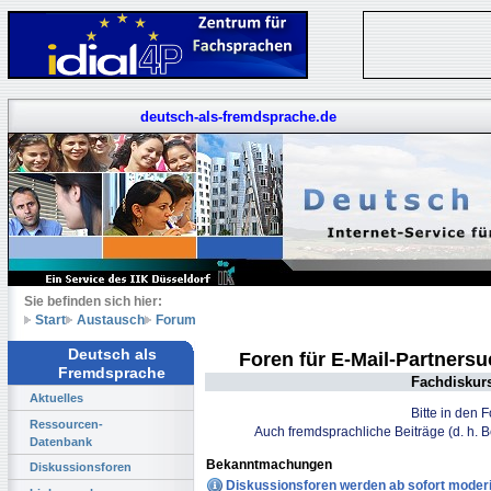
deutsch-als-fremdsprache.de
Sie befinden sich hier:
Start
Austausch
Forum
Deutsch als
Foren für E-Mail-Partners
Fremdsprache
Fachdiskur
Aktuelles
Bitte in den 
Ressourcen-
Auch fremdsprachliche Beiträge (d. h. 
Datenbank
Bekanntmachungen
Diskussionsforen
Diskussionsforen werden ab sofort moderi