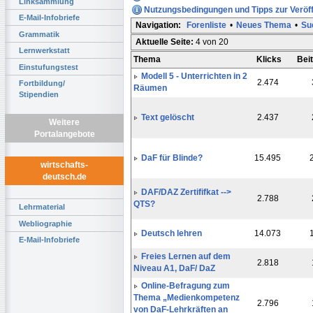
Linksammlung
Nutzungsbedingungen und Tipps zur Veröff
E-Mail-Infobriefe
Navigation:
Forenliste
•
Neues Thema
•
Su
Grammatik
Aktuelle Seite:
4 von 20
Lernwerkstatt
Thema
Klicks
Bei
Einstufungstest
Modell 5 - Unterrichten in 2
2.474
Fortbildung/
Räumen
Stipendien
Text gelöscht
2.437
Weitere
Portalangebote
DaF für Blinde?
15.495
wirtschafts-
deutsch.de
DAF/DAZ Zertififkat -->
2.788
QTS?
Lehrmaterial
Webliographie
Deutsch lehren
14.073
E-Mail-Infobriefe
Freies Lernen auf dem
2.818
Niveau A1, DaF/ DaZ
Online-Befragung zum
Thema „Medienkompetenz
2.796
von DaF-Lehrkräften an