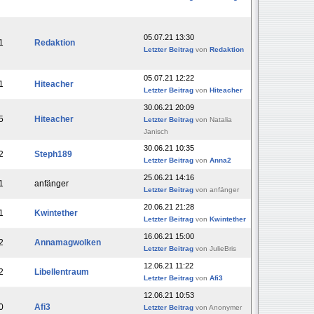
05.07.21 13:30
1
Redaktion
Letzter Beitrag
von
Redaktion
05.07.21 12:22
1
Hiteacher
Letzter Beitrag
von
Hiteacher
30.06.21 20:09
5
Hiteacher
Letzter Beitrag
von Natalia
Janisch
30.06.21 10:35
2
Steph189
Letzter Beitrag
von
Anna2
25.06.21 14:16
1
anfänger
Letzter Beitrag
von anfänger
20.06.21 21:28
1
Kwintether
Letzter Beitrag
von
Kwintether
16.06.21 15:00
2
Annamagwolken
Letzter Beitrag
von JulieBris
12.06.21 11:22
2
Libellentraum
Letzter Beitrag
von
Afi3
12.06.21 10:53
0
Afi3
Letzter Beitrag
von Anonymer