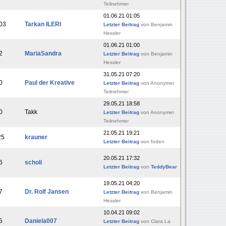
Teilnehmer
01.06.21 01:05
03
Tarkan ILERI
Letzter Beitrag
von Benjamin
Hessler
01.06.21 01:00
2
MariaSandra
Letzter Beitrag
von Benjamin
Hessler
31.05.21 07:20
0
Paul der Kreative
Letzter Beitrag
von Anonymer
Teilnehmer
29.05.21 18:58
0
Takk
Letzter Beitrag
von Anonymer
Teilnehmer
21.05.21 19:21
25
krauner
Letzter Beitrag
von foden
20.05.21 17:32
6
scholi
Letzter Beitrag
von
TeddyBear
19.05.21 04:20
7
Dr. Rolf Jansen
Letzter Beitrag
von Benjamin
Hessler
10.04.21 09:02
5
Daniela007
Letzter Beitrag
von Clara La