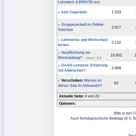
Lehrwerk ASPEKTE neu
kein Superlativ
2.533
Gruppenarbeit im Online-
2.617
Tutorium
Lehrwerke und Wortschatz
2.132
lernen
Verpflichtung zur
10.852
Rückstufung?
Seiten:
1
2
DAAD-Lektorat: Erfahrung
2.908
mit Abbrüchen?
Verschoben:
Warum ist
63
dieser Satz in Akkusativ?
Aktuelle Seite:
4 von 20
Optionen:
Bitte in den 
Auch fremdsprachliche Beiträge (d. h. 
This