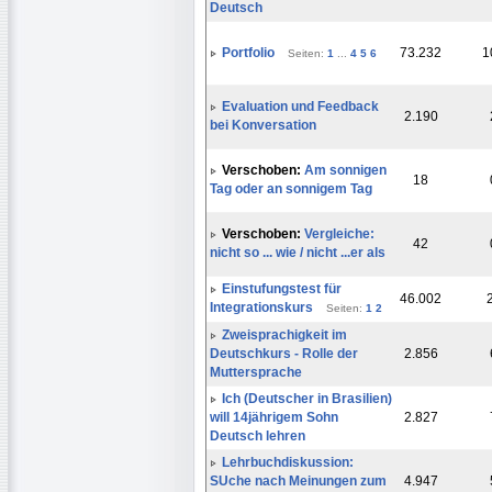
Deutsch
Portfolio
73.232
1
Seiten:
1
...
4
5
6
Evaluation und Feedback
2.190
bei Konversation
Verschoben:
Am sonnigen
18
Tag oder an sonnigem Tag
Verschoben:
Vergleiche:
42
nicht so ... wie / nicht ...er als
Einstufungstest für
46.002
Integrationskurs
Seiten:
1
2
Zweisprachigkeit im
Deutschkurs - Rolle der
2.856
Muttersprache
Ich (Deutscher in Brasilien)
will 14jährigem Sohn
2.827
Deutsch lehren
Lehrbuchdiskussion:
SUche nach Meinungen zum
4.947