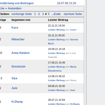
entlichung von Beiträgen
16.07.08 15:20
che
•
Anmelden
Seiten:
vorherige Seite
1
2
3
4
5
...Ende
nächste Seite
träge
begonnen von
Letzter Beitrag
22.11.21 19:34
3
Karo
Letzter Beitrag
von
cxyrz
22.11.21 00:50
2
Hiteacher
Letzter Beitrag
von
Gernot
Back
19.09.21 15:18
20
Anna Hünken
Letzter Beitrag
von Lucia
Gabrielli
17.08.21 15:49
2
GreenLion
Letzter Beitrag
von
Marta
Diazdeneira
12.08.21 06:22
13
Siya
Letzter Beitrag
von Name
09.08.21 18:30
1
Juni
Letzter Beitrag
von
Juni
28.07.21 22:59
1
H.Zhang
Letzter Beitrag
von
H.Zhang