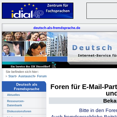
deutsch-als-fremdsprache.de
Sie befinden sich hier:
Start
Austausch
Forum
Deutsch als
Foren für E-Mail-Pa
Fremdsprache
und
Aktuelles
Beka
Ressourcen-
Datenbank
Bitte in den For
Diskussionsforen
Auch fremdsprachliche Beiträ