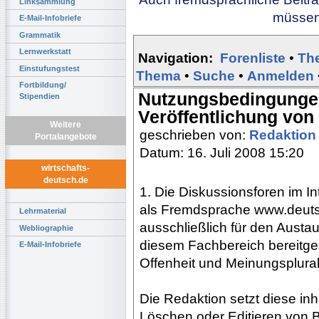
Linksammlung
müssen 
E-Mail-Infobriefe
Grammatik
Lernwerkstatt
Navigation:
Forenliste
•
Th
Einstufungstest
Thema
•
Suche
•
Anmelden
Fortbildung/
Nutzungsbedingungen
Stipendien
Veröffentlichung von
Weitere
geschrieben von:
Redaktio
Portalangebote
Datum: 16. Juli 2008 15:20
wirtschafts-
deutsch.de
1. Die Diskussionsforen im In
als Fremdsprache www.deuts
Lehrmaterial
ausschließlich für den Aust
Webliographie
diesem Fachbereich bereitgest
E-Mail-Infobriefe
Offenheit und Meinungsplura
Die Redaktion setzt diese inh
Löschen oder Editieren von B