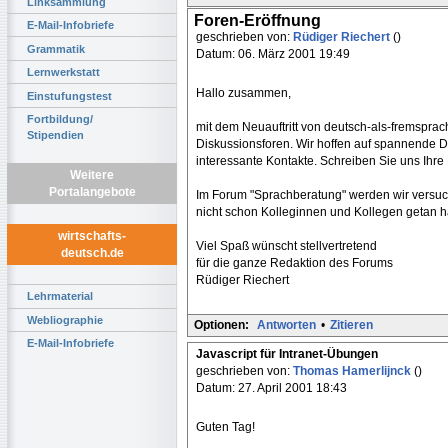
Linksammlung
Foren-Eröffnung
E-Mail-Infobriefe
geschrieben von:
Rüdiger Riechert
()
Grammatik
Datum: 06. März 2001 19:49
Lernwerkstatt
Hallo zusammen,
Einstufungstest
Fortbildung/
mit dem Neuauftritt von deutsch-als-fremsprac
Stipendien
Diskussionsforen. Wir hoffen auf spannende Di
interessante Kontakte. Schreiben Sie uns Ih
Weitere
Portalangebote
Im Forum "Sprachberatung" werden wir versuche
nicht schon Kolleginnen und Kollegen getan 
wirtschafts-
Viel Spaß wünscht stellvertretend
deutsch.de
für die ganze Redaktion des Forums
Rüdiger Riechert
Lehrmaterial
Webliographie
Optionen:
Antworten
•
Zitieren
E-Mail-Infobriefe
Javascript für Intranet-Übungen
geschrieben von:
Thomas Hamerlijnck
()
Datum: 27. April 2001 18:43
Guten Tag!