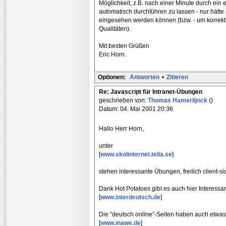
Möglichkeit, z.B. nach einer Minute durch ein
automatisch durchführen zu lassen - nur hätte 
eingesehen werden können (bzw. - um korrekt 
Qualitäten).
Mit besten Grüßen
Eric Horn.
Optionen:
Antworten
•
Zitieren
Re: Javascript für Intranet-Übungen
geschrieben von:
Thomas Hamerlijnck
()
Datum: 04. Mai 2001 20:36
Hallo Herr Horn,
unter
[
www.skolinternet.telia.se
]
stehen interessante Übungen, freilich client-si
Dank Hot Potatoes gibt es auch hier Interessant
[
www.interdeutsch.de
]
Die “deutsch online”-Seiten haben auch etwas 
[
www.inawe.de
]