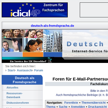
deutsch-als-fremdsprache.de
Sie befinden sich hier:
Start
Austausch
Forum
Deutsch als
Foren für E-Mail-Partners
Fremdsprache
Fachdiskur
Aktuelles
Bitte in den 
Ressourcen-
Auch fremdsprachliche Beiträge (d. h. 
Datenbank
Navigation:
Forenliste
•
Themenübersicht
•
Diskussionsforen
Thema
•
Suche
•
Anmelden
•
Druckansicht