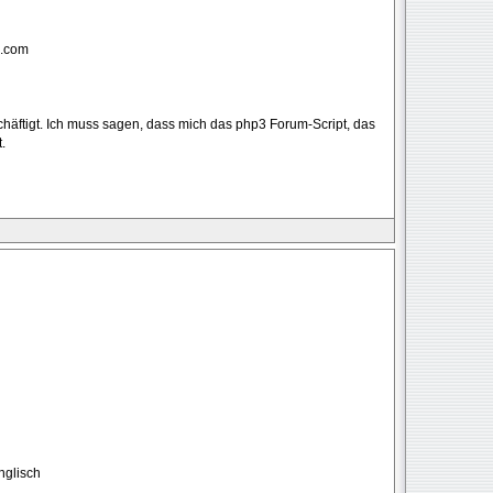
5.com
häftigt. Ich muss sagen, dass mich das php3 Forum-Script, das
.
nglisch