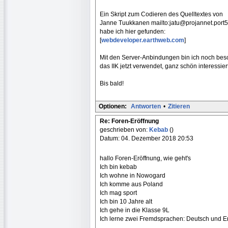
Ein Skript zum Codieren des Quelltextes von
Janne Tuukkanen mailto:jatu@projannet.port
habe ich hier gefunden:
[
webdeveloper.earthweb.com
]
Mit den Server-Anbindungen bin ich noch besc
das IIK jetzt verwendet, ganz schön interessiert
Bis bald!
Optionen:
Antworten
•
Zitieren
Re: Foren-Eröffnung
geschrieben von:
Kebab
()
Datum: 04. Dezember 2018 20:53
hallo Foren-Eröffnung, wie geht's
Ich bin kebab
Ich wohne in Nowogard
Ich komme aus Poland
Ich mag sport
Ich bin 10 Jahre alt
Ich gehe in die Klasse 9L
Ich lerne zwei Fremdsprachen: Deutsch und E