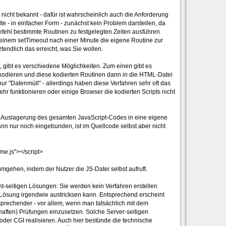
er nicht bekannt - dafür ist wahrscheinlich auch die Anforderung
lte - in einfacher Form - zunächst kein Problem darstellen, da
efehl bestimmte Routinen zu festgelegten Zeiten ausführen
einem setTimeout nach einer Minute die eigene Routine zur
tendlich das erreicht, was Sie wollen.
 gibt es verschiedene Möglichkeiten. Zum einen gibt es
kodieren und diese kodierten Routinen dann in die HTML-Datei
ur "Datenmüll" - allerdings haben diese Verfahren sehr oft das
hr funktionieren oder einige Browser die kodierten Scripts nicht
der Auslagerung des gesamten JavaScript-Codes in eine eigene
dann nur noch eingebunden, ist im Quellcode selbst aber nicht
me.js"></script>
mgehen, indem der Nutzer die JS-Datei selbst aufruft.
nt-seitigen Lösungen: Sie werden kein Verfahren erstellen
Lösung irgendwie austricksen kann. Entsprechend erscheint
sprechender - vor allem, wenn man tatsächlich mit dem
thaften) Prüfungen einzusetzen. Solche Server-seitigen
der CGI realisieren. Auch hier bestünde die technische