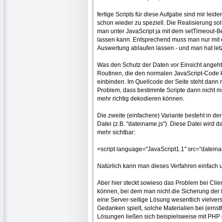
fertige Scripts für diese Aufgabe sind mir leid
schon wieder zu speziell. Die Realisierung sol
man unter JavaScript ja mit dem setTimeout-B
lassen kann. Entsprechend muss man nur mit 
Auswertung ablaufen lassen - und man hat letz
Was den Schutz der Daten vor Einsicht angeht,
Routinen, die den normalen JavaScript-Code 
einbinden. Im Quellcode der Seite steht dann n
Problem, dass bestimmte Scripte dann nicht me
mehr richtig dekodieren können.
Die zweite (einfachere) Variante besteht in 
Datei (z.B. "dateiname.js"). Diese Datei wird 
mehr sichtbar:
<script language="JavaScript1.1" src="dateina
Natürlich kann man dieses Verfahren einfach u
Aber hier steckt sowieso das Problem bei Clie
können, bei dem man nicht die Sicherung der 
eine Server-seitige Lösung wesentlich vielver
Gedanken spielt, solche Materialien bei (erns
Lösungen ließen sich beispielsweise mit PHP o