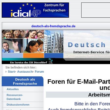
deutsch-als-fremdsprache.de
Sie befinden sich hier:
Start
Austausch
Forum
Deutsch als
Foren für E-Mail-Pa
Fremdsprache
und
Aktuelles
Arbeitsm
Ressourcen-
Datenbank
Bitte in den For
Diskussionsforen
Auch fremdsprachliche Beiträ