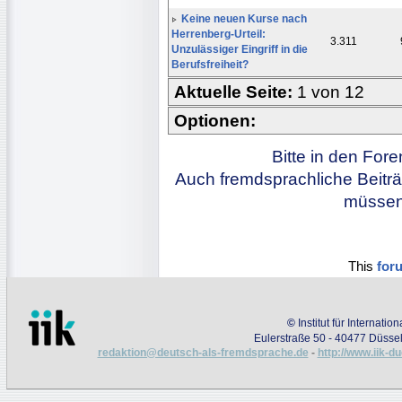
Keine neuen Kurse nach
Herrenberg-Urteil:
3.311
Unzulässiger Eingriff in die
Berufsfreiheit?
Aktuelle Seite:
1 von 12
Optionen:
Bitte in den For
Auch fremdsprachliche Beiträ
müssen 
This
for
©
Institut für Internati
Eulerstraße 50 - 40477 Düssel
redaktion@deutsch-als-fremdsprache.de
-
http://www.iik-d