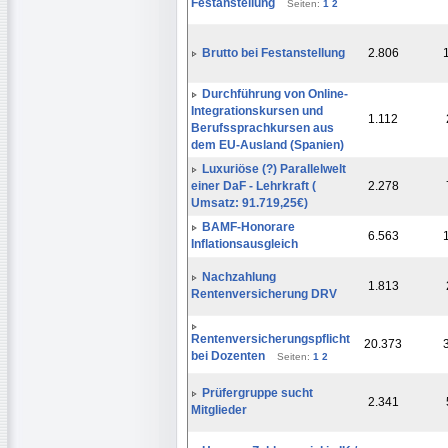
Festanstellung
Seiten:
1
2
Brutto bei Festanstellung
2.806
Durchführung von Online-
Integrationskursen und
1.112
Berufssprachkursen aus
dem EU-Ausland (Spanien)
Luxuriöse (?) Parallelwelt
einer DaF - Lehrkraft (
2.278
Umsatz: 91.719,25€)
BAMF-Honorare
6.563
Inflationsausgleich
Nachzahlung
1.813
Rentenversicherung DRV
Rentenversicherungspflicht
20.373
bei Dozenten
Seiten:
1
2
Prüfergruppe sucht
2.341
Mitglieder