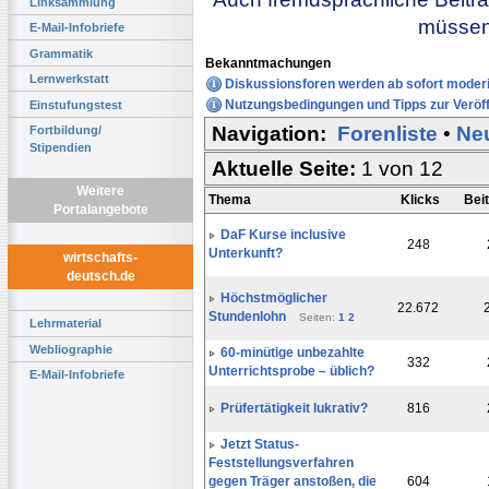
Linksammlung
müssen 
E-Mail-Infobriefe
Grammatik
Bekanntmachungen
Lernwerkstatt
Diskussionsforen werden ab sofort moderi
Nutzungsbedingungen und Tipps zur Veröff
Einstufungstest
Navigation:
Forenliste
•
Ne
Fortbildung/
Stipendien
Aktuelle Seite:
1 von 12
Weitere
Thema
Klicks
Bei
Portalangebote
DaF Kurse inclusive
248
Unterkunft?
wirtschafts-
deutsch.de
Höchstmöglicher
22.672
Stundenlohn
Seiten:
1
2
Lehrmaterial
Webliographie
60-minütige unbezahlte
332
Unterrichtsprobe – üblich?
E-Mail-Infobriefe
Prüfertätigkeit lukrativ?
816
Jetzt Status-
Feststellungsverfahren
gegen Träger anstoßen, die
604