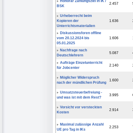
Honorar Zahlungsziel in IK /
2.457
BSK
Urheberrecht beim
Kopieren der
1.636
Unterrichtsmaterialien
Diskussionsforen offline
vom 20.12.2024 bis
1.606
05.01.2025
Nachfrage nach
5.087
Deutschlehrern
Aufträge Einzelunterricht
2.140
für Jobcenter
Möglicher Widerspruch
1.600
nach der mündlichen Prüfung
Umsatzsteuerbefreiung -
3.995
und was ist mit dem Rest?
Vorsicht vor versteckten
2.914
Kosten
Maximal zulässige Anzahl
2.253
UE pro Tag in IKs