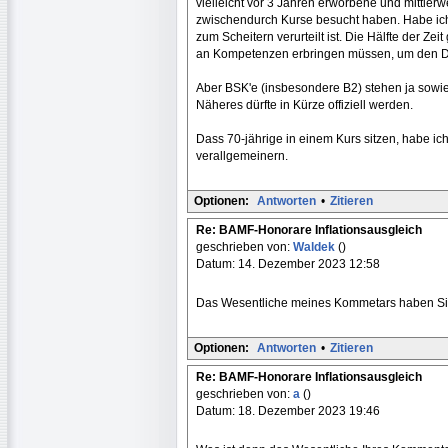
vielleicht vor 3 Jahren erworbene und mittler
zwischendurch Kurse besucht haben. Habe ich
zum Scheitern verurteilt ist. Die Hälfte der Zei
an Kompetenzen erbringen müssen, um den D
Aber BSK'e (insbesondere B2) stehen ja sowie
Näheres dürfte in Kürze offiziell werden.
Dass 70-jährige in einem Kurs sitzen, habe ich
verallgemeinern.
Optionen:
Antworten
•
Zitieren
Re: BAMF-Honorare Inflationsausgleich
geschrieben von:
Waldek
()
Datum: 14. Dezember 2023 12:58
Das Wesentliche meines Kommetars haben Sie
Optionen:
Antworten
•
Zitieren
Re: BAMF-Honorare Inflationsausgleich
geschrieben von:
a
()
Datum: 18. Dezember 2023 19:46