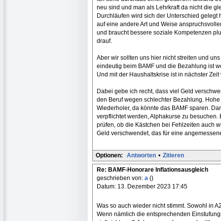
neu sind und man als Lehrkraft da nicht die gl
Durchläufen wird sich der Unterschied gelegt
auf eine andere Art und Weise anspruchsvoller
und braucht bessere soziale Kompetenzen plus
drauf.
Aber wir sollten uns hier nicht streiten und u
eindeutig beim BAMF und die Bezahlung ist w
Und mit der Haushaltskrise ist in nächster Zei
Dabei gebe ich recht, dass viel Geld verschwe
den Beruf wegen schlechter Bezahlung. Hohe Q
Wiederholer, da könnte das BAMF sparen. Dan
verpflichtet werden, Alphakurse zu besuchen. 
prüfen, ob die Kästchen bei Fehlzeiten auch wi
Geld verschwendet, das für eine angemessene
Optionen:
Antworten
•
Zitieren
Re: BAMF-Honorare Inflationsausgleich
geschrieben von:
a
()
Datum: 13. Dezember 2023 17:45
Was so auch wieder nicht stimmt. Sowohl in A
Wenn nämlich die entsprechenden Einstufungs