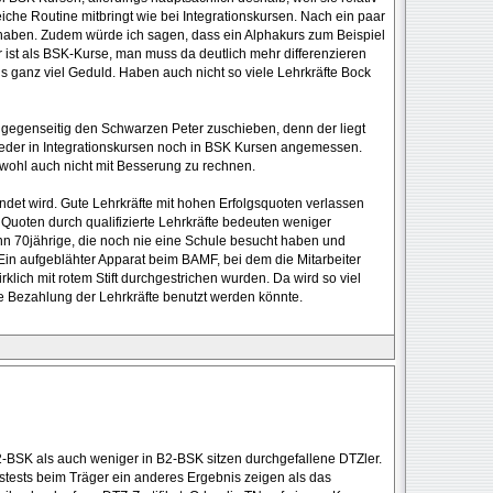
eiche Routine mitbringt wie bei Integrationskursen. Nach ein paar
 haben. Zudem würde ich sagen, dass ein Alphakurs zum Beispiel
 ist als BSK-Kurse, man muss da deutlich mehr differenzieren
 ganz viel Geduld. Haben auch nicht so viele Lehrkräfte Bock
ns gegenseitig den Schwarzen Peter zuschieben, denn der liegt
eder in Integrationskursen noch in BSK Kursen angemessen.
t wohl auch nicht mit Besserung zu rechnen.
ndet wird. Gute Lehrkräfte mit hohen Erfolgsquoten verlassen
uoten durch qualifizierte Lehrkräfte bedeuten weniger
n 70jährige, die noch nie eine Schule besucht haben und
Ein aufgeblähter Apparat beim BAMF, bei dem die Mitarbeiter
rklich mit rotem Stift durchgestrichen wurden. Da wird so viel
 Bezahlung der Lehrkräfte benutzt werden könnte.
2-BSK als auch weniger in B2-BSK sitzen durchgefallene DTZler.
tests beim Träger ein anderes Ergebnis zeigen als das