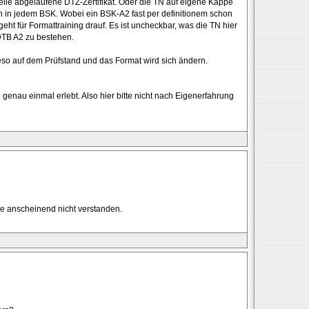
weile abgelaufene DTZ-Zertifikat. Oder die TN auf eigene Kappe
 in jedem BSK. Wobei ein BSK-A2 fast per definitionem schon
t geht für Formattraining drauf. Es ist uncheckbar, was die TN hier
TB A2 zu bestehen.
so auf dem Prüfstand und das Format wird sich ändern.
 genau einmal erlebt. Also hier bitte nicht nach Eigenerfahrung
 anscheinend nicht verstanden.