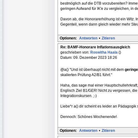
bestmöglich auf die DTB vorzubereiten? Immer
geringen Aufwand für IK'e zu vergleichen, in d
Davon ab, die Honorarerhöhung ist ein Witz. I
Gegenteil, wenn dann gleich wieder mehr Steu
Optionen:
Antworten
•
Zitieren
Re: BAMF-Honorare Inflationsausgleich
geschrieben von:
Roswitha Haala
()
Datum: 09. Dezember 2023 18:26
@a() "Und ist überhaupt nicht mit dem
geringe
skalierten Prüfung A2/B1 führt."
Haha, das sage mal einer Hauptschullehrkraft,
Englisch Ziel B1/GER! Nicht zu vergessen, die
Integrationskursen. ;-)
Liebe*r a() dir scheint es leider an Pädagogi
Dennoch: Schönes Wochenende!
Optionen:
Antworten
•
Zitieren