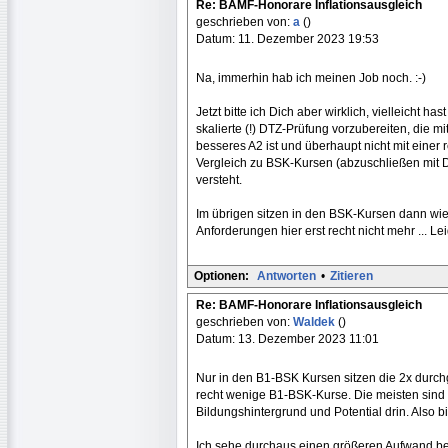
Re: BAMF-Honorare Inflationsausgleich
geschrieben von:
a
()
Datum: 11. Dezember 2023 19:53
Na, immerhin hab ich meinen Job noch. :-)
Jetzt bitte ich Dich aber wirklich, vielleicht ha
skalierte (!) DTZ-Prüfung vorzubereiten, die mi
besseres A2 ist und überhaupt nicht mit einer 
Vergleich zu BSK-Kursen (abzuschließen mit
versteht.
Im übrigen sitzen in den BSK-Kursen dann wied
Anforderungen hier erst recht nicht mehr ... Le
Optionen:
Antworten
•
Zitieren
Re: BAMF-Honorare Inflationsausgleich
geschrieben von:
Waldek
()
Datum: 13. Dezember 2023 11:01
Nur in den B1-BSK Kursen sitzen die 2x durchg
recht wenige B1-BSK-Kurse. Die meisten sind
Bildungshintergrund und Potential drin. Also b
Ich sehe durchaus einen größeren Aufwand bei 