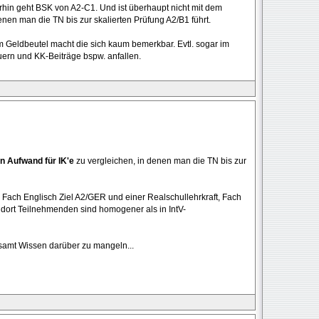
hin geht BSK von A2-C1. Und ist überhaupt nicht mit dem
enen man die TN bis zur skalierten Prüfung A2/B1 führt.
m Geldbeutel macht die sich kaum bemerkbar. Evtl. sogar im
ern und KK-Beiträge bspw. anfallen.
n Aufwand für IK'e
zu vergleichen, in denen man die TN bis zur
 Fach Englisch Ziel A2/GER und einer Realschullehrkraft, Fach
 dort Teilnehmenden sind homogener als in IntV-
k samt Wissen darüber zu mangeln...