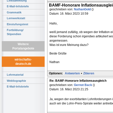
Linksammlung
BAMF-Honorare Inflationsausgle
E-Mail-Infobriefe
geschrieben von:
NathanGold
()
Grammatik
Datum: 16. März 2023 10:59
Lernwerkstatt
Hallo,
Einstufungstest
Fortbildung/
weiß jemand zufällig, ob wegen der Inflation 
Stipendien
diese Forderung schon irgendwo artikuliert w
angemessen.
Weitere
Was ist eure Meinung dazu?
Portalangebote
Beste Grüße
wirtschafts-
Nathan
deutsch.de
Optionen:
Antworten
•
Zitieren
Lehrmaterial
Re: BAMF-Honorare Inflationsausgleich
Webliographie
geschrieben von:
Gernot Back
()
E-Mail-Infobriefe
Datum: 16. März 2023 21:25
Ja, wegen der exorbitanten Lohnforderungen i
auch wir die Lohn-Preis-Spirale weiter antreib