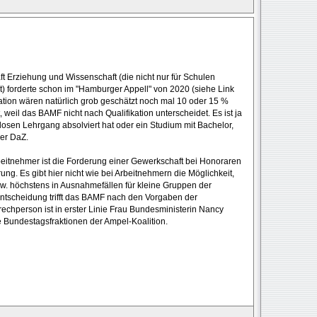
ft Erziehung und Wissenschaft (die nicht nur für Schulen
st) forderte schon im "Hamburger Appell" von 2020 (siehe Link
lation wären natürlich grob geschätzt noch mal 10 oder 15 %
weil das BAMF nicht nach Qualifikation unterscheidet. Es ist ja
osen Lehrgang absolviert hat oder ein Studium mit Bachelor,
er DaZ.
beitnehmer ist die Forderung einer Gewerkschaft bei Honoraren
rung. Es gibt hier nicht wie bei Arbeitnehmern die Möglichkeit,
w. höchstens in Ausnahmefällen für kleine Gruppen der
Entscheidung trifft das BAMF nach den Vorgaben der
chperson ist in erster Linie Frau Bundesministerin Nancy
 Bundestagsfraktionen der Ampel-Koalition.