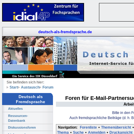
deutsch-als-fremdsprache.de
Sie befinden sich hier:
Start
Austausch
Forum
Deutsch als
Foren für E-Mail-Partners
Fremdsprache
Arbei
Aktuelles
Bitte in den 
Ressourcen-
Auch fremdsprachliche Beiträge (d. h. 
Datenbank
Navigation:
Forenliste
•
Themenübersicht
•
Diskussionsforen
Thema
•
Suche
•
Anmelden
•
Druckansicht