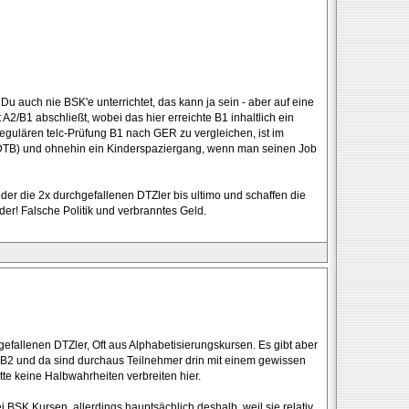
st Du auch nie BSK'e unterrichtet, das kann ja sein - aber auf eine
t A2/B1 abschließt, wobei das hier erreichte B1 inhaltlich ein
regulären telc-Prüfung B1 nach GER zu vergleichen, ist im
 DTB) und ohnehin ein Kinderspaziergang, wenn man seinen Job
er die 2x durchgefallenen DTZler bis ultimo und schaffen die
ider! Falsche Politik und verbranntes Geld.
efallenen DTZler, Oft aus Alphabetisierungskursen. Es gibt aber
 B2 und da sind durchaus Teilnehmer drin mit einem gewissen
itte keine Halbwahrheiten verbreiten hier.
BSK Kursen, allerdings hauptsächlich deshalb, weil sie relativ