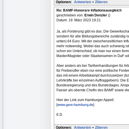
Optionen:
Antworten
•
Zitieren
Re: BAMF-Honorare Inflationsausgleich
geschrieben von:
Erwin Denzler
()
Datum: 19. März 2023 19:21
Ja, als Forderung gibt es das. Die Gewerkscha
sondern für alle Bildungsbereiche zuständig i
unten) 64 Euro. Mit der zwischenzeitlichen Inf
mehr notwendig. Wobei das auch schwierig ist, 
schon ein Unterschied, ob man nur einen forml
Master/Magister oder Staatsexamen in DaF od
Aber anders als bei Tarifverhandlungen für Ar
für Freiberufler eben nur eine politische Forde
das mit einem Arbeitskampf durchzusetzen (bz
Lehrkräfte bei einzelnen Auftraggebern). Die 
Bundesregierung und des Bundestages. Anspre
Faeser als oberste Chefin des BAMF sowie die
Hier der Link zum Hamburger Appell:
[
www.gew-hamburg.de
]
E.D.
Optionen:
Antworten
•
Zitieren