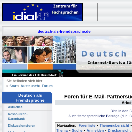
deutsch-als-fremdsprache.de
Sie befinden sich hier:
Start
Austausch
Forum
Deutsch als
Foren für E-Mail-Partners
Fremdsprache
Arbei
Aktuelles
Bitte in den 
Ressourcen-
Auch fremdsprachliche Beiträge (d. h. 
Datenbank
Navigation:
Forenliste
•
Themenübersicht
•
Diskussionsforen
Thema
•
Suche
•
Anmelden
•
Druckansicht