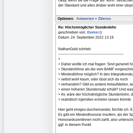
Okay, wenn sie die Frage als "kühn" betrachte
der Standard und alles drüber wohl eher utopi
Optionen:
Antworten
•
Zitieren
Re: Höchstmöglicher Stundenlohn
geschrieben von:
thomei
()
Datum: 24. September 2022 13:16
NathanGold schrieb:
-------------------------------------------------------
>
> Daher wollte ich mal fragen: Sind generell 
> Stundenlöhne als die vom BAMF vorgeschr
> Mindestlöhne möglich? In den Integrationsk
> selbst wohl kaum, oder lässt sich da noch
> verhandeln? Gibt es andere Anlaufstellen, 
> einen höheren Stundensatz erhält? Und was
> ihr, wäre der höchstmögliche Stundenlohn, d
> realistisch irgendwo erzielen lassen könnte.
Hier geht einiges durcheinander, fürchte ich. E
Es gibt ein Mindesthonorar insofern, als der 
HonorardozentInnen nicht zahlt, also unterschre
ggf. in diesem Punkt.