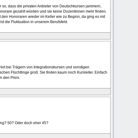
er so, dass die privaten Anbieter von Deutschkursen jammern,
Honorare gezahlt würden und sie keine Dozentinnen mehr finden.
t den Honoraren wieder im Keller wie zu Beginn, da ging es mit
st die Fluktuation in unserem Berufsfeld.
Not bei Trägern von Integrationskursen und sonstigen
chen Flüchtlinge groß. Sie finden kaum noch Kursleiter. Einfach
n den Preis.
ung? 50? Oder doch eher 45?