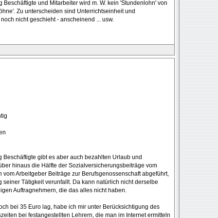
ig Beschäftigte und Mitarbeiter wird m. W. kein 'Stundenlohn' von
öhne'. Zu unterscheiden sind Unterrichtseinheit und
och nicht geschieht - anscheinend ... usw.
tig
ten
tig Beschäftigte gibt es aber auch bezahlten Urlaub und
rüber hinaus die Hälfte der Sozialversicherungsbeiträge vom
om Arbeitgeber Beiträge zur Berufsgenossenschaft abgeführt,
 seiner Tätigkeit verunfallt. Da kann natürlich nicht derselbe
igen Auftragnehmern, die das alles nicht haben.
 noch bei 35 Euro lag, habe ich mir unter Berücksichtigung des
iten bei festangestellten Lehrern, die man im Internet ermitteln