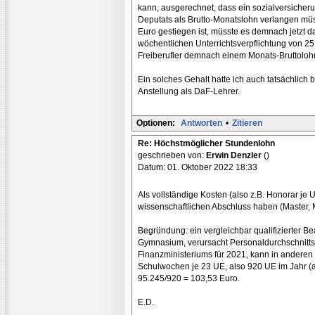
kann, ausgerechnet, dass ein sozialversicher
Deputats als Brutto-Monatslohn verlangen mü
Euro gestiegen ist, müsste es demnach jetzt 
wöchentlichen Unterrichtsverpflichtung von 2
Freiberufler demnach einem Monats-Bruttolohn 
Ein solches Gehalt hatte ich auch tatsächlich b
Anstellung als DaF-Lehrer.
Optionen:
Antworten
•
Zitieren
Re: Höchstmöglicher Stundenlohn
geschrieben von:
Erwin Denzler
()
Datum: 01. Oktober 2022 18:33
Als vollständige Kosten (also z.B. Honorar je 
wissenschaftlichen Abschluss haben (Master, 
Begründung: ein vergleichbar qualifizierter Bea
Gymnasium, verursacht Personaldurchschnitts
Finanzministeriums für 2021, kann in anderen 
Schulwochen je 23 UE, also 920 UE im Jahr (
95.245/920 = 103,53 Euro.
E.D.