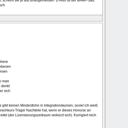
n, scheint sie ja fast unangemessen :D Also ist der BAMF-Satz
sch.
höhere
iebenen
ursen
wo man
 denkt
er sich
s gibt keinen Mindestlohn in Integrationskursen, soviel ich weiß.
Sprachkurs-Träger Nachteile hat, wenn er dieses Honorar an
itet (der Lizensierungszeitraum verkürzt sich). Korrigiert mich