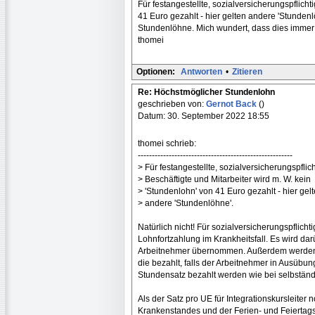
Für festangestellte, sozialversicherungspflicht
41 Euro gezahlt - hier gelten andere 'Stundenl
Stundenlöhne. Mich wundert, dass dies immer n
thomei
Optionen:
Antworten
•
Zitieren
Re: Höchstmöglicher Stundenlohn
geschrieben von:
Gernot Back
()
Datum: 30. September 2022 18:55
thomei schrieb:
-------------------------------------------------------
> Für festangestellte, sozialversicherungspflich
> Beschäftigte und Mitarbeiter wird m. W. kein
> 'Stundenlohn' von 41 Euro gezahlt - hier gel
> andere 'Stundenlöhne'.
Natürlich nicht! Für sozialversicherungspflich
Lohnfortzahlung im Krankheitsfall. Es wird da
Arbeitnehmer übernommen. Außerdem werden v
die bezahlt, falls der Arbeitnehmer in Ausübung
Stundensatz bezahlt werden wie bei selbständ
Als der Satz pro UE für Integrationskursleiter
Krankenstandes und der Ferien- und Feiertagsze