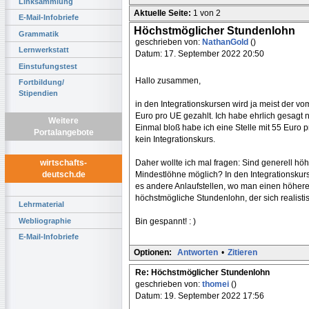
Linksammlung
Aktuelle Seite:
1 von 2
E-Mail-Infobriefe
Höchstmöglicher Stundenlohn
Grammatik
geschrieben von:
NathanGold
()
Lernwerkstatt
Datum: 17. September 2022 20:50
Einstufungstest
Hallo zusammen,
Fortbildung/
Stipendien
in den Integrationskursen wird ja meist der 
Euro pro UE gezahlt. Ich habe ehrlich gesagt
Weitere
Einmal bloß habe ich eine Stelle mit 55 Euro 
Portalangebote
kein Integrationskurs.
Daher wollte ich mal fragen: Sind generell 
wirtschafts-
Mindestlöhne möglich? In den Integrationskurs
deutsch.de
es andere Anlaufstellen, wo man einen höhere
höchstmögliche Stundenlohn, der sich realisti
Lehrmaterial
Bin gespannt! : )
Webliographie
E-Mail-Infobriefe
Optionen:
Antworten
•
Zitieren
Re: Höchstmöglicher Stundenlohn
geschrieben von:
thomei
()
Datum: 19. September 2022 17:56