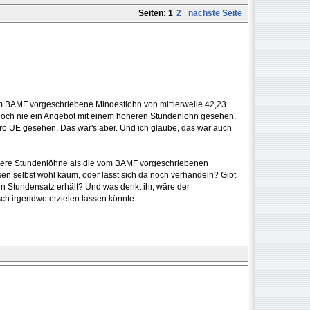
Seiten:
1
2
nächste Seite
vom BAMF vorgeschriebene Mindestlohn von mittlerweile 42,23
 noch nie ein Angebot mit einem höheren Stundenlohn gesehen.
pro UE gesehen. Das war's aber. Und ich glaube, das war auch
höhere Stundenlöhne als die vom BAMF vorgeschriebenen
en selbst wohl kaum, oder lässt sich da noch verhandeln? Gibt
n Stundensatz erhält? Und was denkt ihr, wäre der
sch irgendwo erzielen lassen könnte.