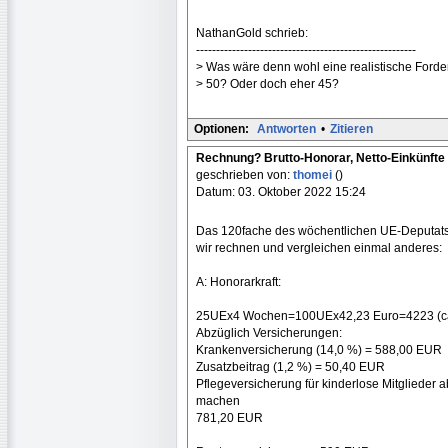
NathanGold schrieb:
-------------------------------------------------------
> Was wäre denn wohl eine realistische Ford
> 50? Oder doch eher 45?
Optionen:
Antworten
•
Zitieren
Rechnung? Brutto-Honorar, Netto-Einkünfte
geschrieben von:
thomei
()
Datum: 03. Oktober 2022 15:24
Das 120fache des wöchentlichen UE-Deputats? 
wir rechnen und vergleichen einmal anderes:
A: Honorarkraft:
25UEx4 Wochen=100UEx42,23 Euro=4223 (ca. 4
Abzüglich Versicherungen:
Krankenversicherung (14,0 %) = 588,00 EUR
Zusatzbeitrag (1,2 %) = 50,40 EUR
Pflegeversicherung für kinderlose Mitglieder 
machen
781,20 EUR