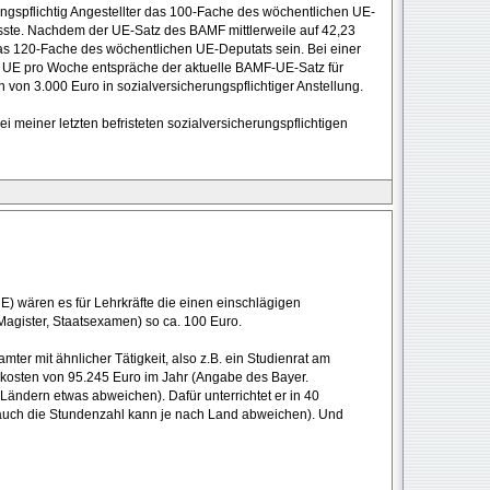
ungspflichtig Angestellter das 100-Fache des wöchentlichen UE-
sste. Nachdem der UE-Satz des BAMF mittlerweile auf 42,23
das 120-Fache des wöchentlichen UE-Deputats sein. Bei einer
5 UE pro Woche entspräche der aktuelle BAMF-UE-Satz für
von 3.000 Euro in sozialversicherungspflichtiger Anstellung.
ei meiner letzten befristeten sozialversicherungspflichtigen
UE) wären es für Lehrkräfte die einen einschlägigen
Magister, Staatsexamen) so ca. 100 Euro.
mter mit ähnlicher Tätigkeit, also z.B. ein Studienrat am
kosten von 95.245 Euro im Jahr (Angabe des Bayer.
Ländern etwas abweichen). Dafür unterrichtet er in 40
auch die Stundenzahl kann je nach Land abweichen). Und