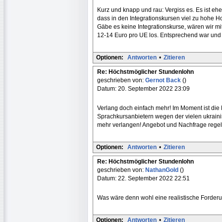
Kurz und knapp und rau: Vergiss es. Es ist eh
dass in den Integrationskursen viel zu hohe 
Gäbe es keine Integrationskurse, wären wir mi
12-14 Euro pro UE los. Entsprechend war und i
Optionen:
Antworten
•
Zitieren
Re: Höchstmöglicher Stundenlohn
geschrieben von:
Gernot Back
()
Datum: 20. September 2022 23:09
Verlang doch einfach mehr! Im Moment ist die 
Sprachkursanbietern wegen der vielen ukrainis
mehr verlangen! Angebot und Nachfrage regel
Optionen:
Antworten
•
Zitieren
Re: Höchstmöglicher Stundenlohn
geschrieben von:
NathanGold
()
Datum: 22. September 2022 22:51
Was wäre denn wohl eine realistische Forder
Optionen:
Antworten
•
Zitieren