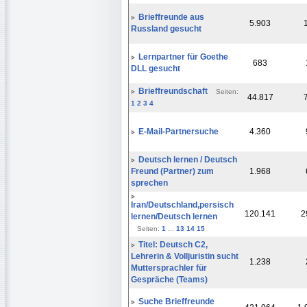
Brieffreunde aus
5.903
Russland gesucht
Lernpartner für Goethe
683
DLL gesucht
Brieffreundschaft
Seiten:
44.817
1
2
3
4
E-Mail-Partnersuche
4.360
Deutsch lernen / Deutsch
Freund (Partner) zum
1.968
sprechen
Iran/Deutschland,persisch
120.141
2
lernen/Deutsch lernen
Seiten:
1
...
13
14
15
Titel: Deutsch C2,
Lehrerin & Volljuristin sucht
1.238
Muttersprachler für
Gespräche (Teams)
Suche Brieffreunde