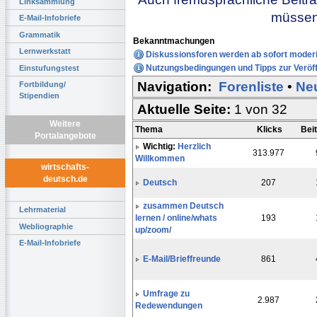
Linksammlung
müssen 
E-Mail-Infobriefe
Grammatik
Bekanntmachungen
Lernwerkstatt
Diskussionsforen werden ab sofort moderi
Nutzungsbedingungen und Tipps zur Veröff
Einstufungstest
Navigation:
Forenliste
•
Ne
Fortbildung/
Stipendien
Aktuelle Seite:
1 von 32
Weitere
Thema
Klicks
Bei
Portalangebote
Wichtig:
Herzlich
313.977
Willkommen
wirtschafts-
deutsch.de
Deutsch
207
zusammen Deutsch
Lehrmaterial
lernen / online/whats
193
Webliographie
up/zoom/
E-Mail-Infobriefe
E-Mail/Brieffreunde
861
Umfrage zu
2.987
Redewendungen