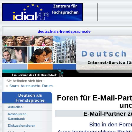
deutsch-als-fremdsprache.de
Sie befinden sich hier:
Start
Austausch
Forum
Deutsch als
Foren für E-Mail-Pa
Fremdsprache
und
Aktuelles
E-Mail-Partner 
Ressourcen-
Datenbank
Bitte in den For
Diskussionsforen
Auch fremdsprachliche Beiträ