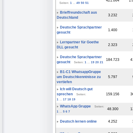
421.064
1.
Seiten:
1
...
49
50
51
Brieffreundschaft aus
3.232
Deutschland
Deutsche Sprachpartner
1.400
gesucht
Lernpartner für Goethe
2.323
DLL gesucht
Deutsche Sprachpartner
184.723
4
gesucht
Seiten:
1
...
19
20
21
B1-C1 WhatsappGruppe
um Deutschkenntnisse zu
5.797
vertiefen
Ich will Deutsch gut
sprechen
159.156
3
Seiten:
1
...
17
18
19
WhatsApp Gruppe
Seiten:
48.300
1
1
...
5
6
7
Deutsch lernen online
4.252