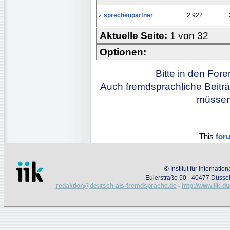
sprechenpartner
2.922
Aktuelle Seite:
1 von 32
Optionen:
Bitte in den For
Auch fremdsprachliche Beiträ
müssen 
This
for
©
Institut für Internati
Eulerstraße 50 - 40477 Düssel
redaktion@deutsch-als-fremdsprache.de
-
http://www.iik-d