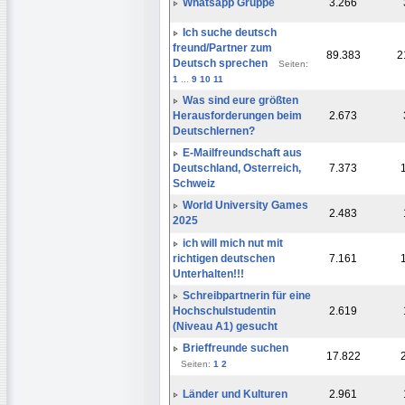
Whatsapp Gruppe
3.266
Ich suche deutsch
freund/Partner zum
89.383
2
Deutsch sprechen
Seiten:
1
...
9
10
11
Was sind eure größten
Herausforderungen beim
2.673
Deutschlernen?
E-Mailfreundschaft aus
Deutschland, Osterreich,
7.373
Schweiz
World University Games
2.483
2025
ich will mich nut mit
richtigen deutschen
7.161
Unterhalten!!!
Schreibpartnerin für eine
Hochschulstudentin
2.619
(Niveau A1) gesucht
Brieffreunde suchen
17.822
Seiten:
1
2
Länder und Kulturen
2.961