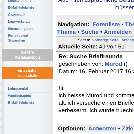
Linksammlung
müssen 
E-Mail-Infobriefe
Grammatik
Lernwerkstatt
Navigation:
Forenliste
•
Th
Einstufungstest
Thema
•
Suche
•
Anmelden
Fortbildung/
Seiten:
vorherige Seite
Anfang.
Stipendien
Aktuelle Seite:
49 von 51
Weitere
Re: Suche Brieffreunde
Portalangebote
geschrieben von:
Murod
()
Datum: 16. Februar 2017 16:
wirtschafts-
deutsch.de
hi!
Lehrmaterial
ich heisse Murod und komme 
Webliographie
alt. ich versuche einen Brie
E-Mail-Infobriefe
verbeserrn. Ich wurde fruechl
Optionen:
Antworten
•
Ziti