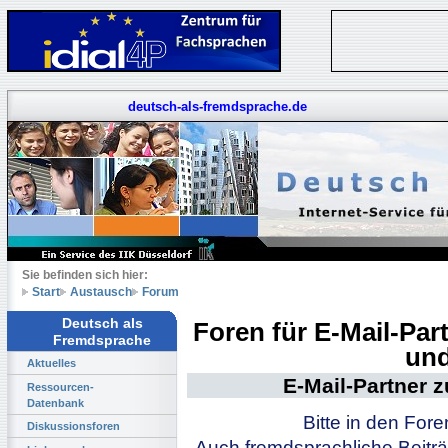
deutsch-als-fremdsprache.de
Sie befinden sich hier:
Start
Austausch
Forum
Deutsch als
Foren für E-Mail-Pa
Fremdsprache
und
Aktuelles
E-Mail-Partner 
Ressourcen-
Datenbank
Bitte in den For
Diskussionsforen
Auch fremdsprachliche Beiträ