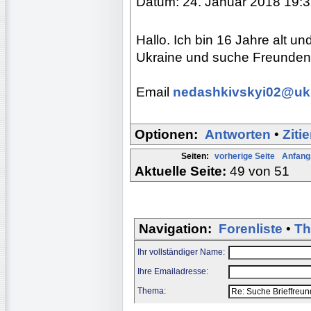
Datum: 24. Januar 2018 19:
Hallo. Ich bin 16 Jahre alt u
Ukraine und suche Freunden,
Email
nedashkivskyi02@ukr
Optionen:
Antworten
•
Ziti
Seiten:
vorherige Seite
Anfang.
Aktuelle Seite:
49 von 51
Navigation:
Forenliste
•
Th
Ihr vollständiger Name:
Ihre Emailadresse:
Thema: