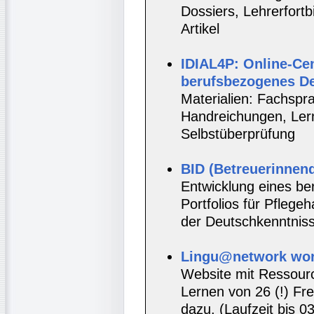
Dossiers, Lehrerfort
Artikel
IDIAL4P: Online-Cen
berufsbezogenes D
Materialien: Fachspr
Handreichungen, Lernt
Selbstüberprüfung
BID (Betreuerinnenq
Entwicklung eines be
Portfolios für Pflege
der Deutschkenntnis
Lingu@network wor
Website mit Ressou
Lernen von 26 (!) F
dazu. (Laufzeit bis 0