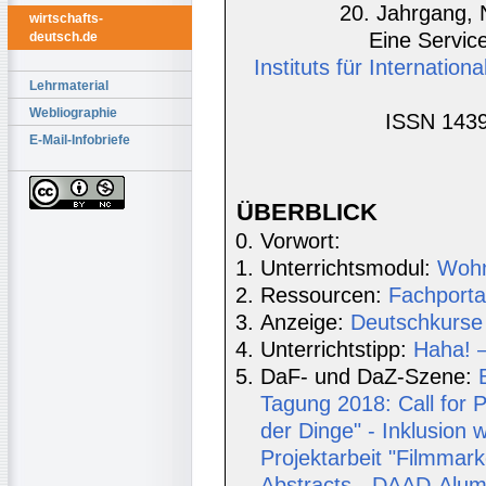
20. Jahrgang, 
wirtschafts-
Eine Service
deutsch.de
Instituts für Internatio
Lehrmaterial
Webliographie
ISSN 1439
E-Mail-Infobriefe
ÜBERBLICK
Vorwort:
Unterrichtsmodul:
Wohn
Ressourcen:
Fachporta
Anzeige:
Deutschkurse 
Unterrichtstipp:
Haha! 
DaF- und DaZ-Szene:
Tagung 2018: Call for P
der Dinge" - Inklusion w
Projektarbeit "Filmmar
Abstracts - DAAD-Alu