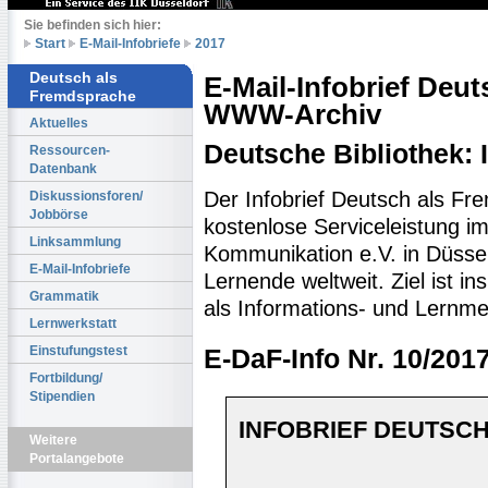
Sie befinden sich hier:
Start
E-Mail-Infobriefe
2017
Deutsch als
E-Mail-Infobrief Deu
Fremdsprache
WWW-Archiv
Aktuelles
Deutsche Bibliothek:
Ressourcen-
Datenbank
Der Infobrief Deutsch als Fr
Diskussionsforen/
Jobbörse
kostenlose Serviceleistung im 
Linksammlung
Kommunikation e.V. in Düssel
E-Mail-Infobriefe
Lernende weltweit. Ziel ist 
Grammatik
als Informations- und Lernme
Lernwerkstatt
Einstufungstest
E-DaF-Info Nr. 10/201
Fortbildung/
Stipendien
INFOBRIEF DEUTSCH
Weitere
Portalangebote