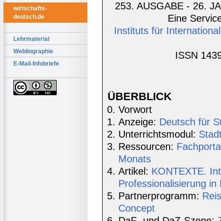
253. AUSGABE - 26. JA
wirtschafts-
Eine Service
deutsch.de
Instituts für Internatio
Lehrmaterial
Webliographie
ISSN 1439
E-Mail-Infobriefe
ÜBERBLICK
Vorwort
Anzeige:
Deutsch für S
Unterrichtsmodul:
Stad
Ressourcen:
Fachporta
Monats
Artikel:
KONTEXTE. Inte
Professionalisierung i
Partnerprogramm:
Rei
Concept
DaF- und DaZ-Szene: