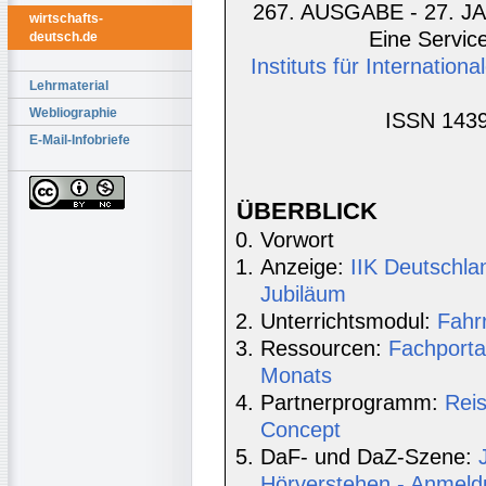
267. AUSGABE - 27. JA
wirtschafts-
Eine Service
deutsch.de
Instituts für Internatio
Lehrmaterial
Webliographie
ISSN 1439
E-Mail-Infobriefe
ÜBERBLICK
Vorwort
Anzeige:
IIK Deutschla
Jubiläum
Unterrichtsmodul:
Fahr
Ressourcen:
Fachporta
Monats
Partnerprogramm:
Rei
Concept
DaF- und DaZ-Szene:
Hörverstehen - Anmeld