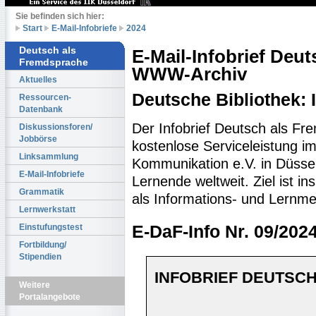
Sie befinden sich hier:
Start
E-Mail-Infobriefe
2024
Deutsch als
E-Mail-Infobrief Deu
Fremdsprache
WWW-Archiv
Aktuelles
Deutsche Bibliothek:
Ressourcen-
Datenbank
Der Infobrief Deutsch als Fr
Diskussionsforen/
Jobbörse
kostenlose Serviceleistung im 
Linksammlung
Kommunikation e.V. in Düssel
E-Mail-Infobriefe
Lernende weltweit. Ziel ist 
Grammatik
als Informations- und Lernme
Lernwerkstatt
Einstufungstest
E-DaF-Info Nr. 09/202
Fortbildung/
Stipendien
INFOBRIEF DEUTSCH
Weitere
Portalangebote