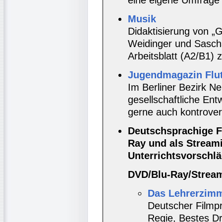
eine eigene Umfrage 
Musik
Didaktisierung von „
Weidinger und Sasch
Arbeitsblatt (A2/B1)
Jugendmagazin Flut
Im Berliner Bezirk Neu
gesellschaftliche Ent
gerne auch kontrovers
Deutschsprachige F
Ray und als Stream
Unterrichtsvorschläg
DVD/Blu-Ray/Strea
Das Lehrerzim
Deutscher Filmpr
Regie, Bestes Dr