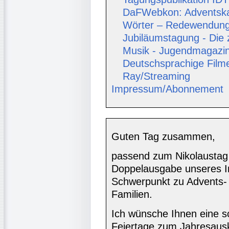
DaFWebkon: Adventskal
Wörter – Redewendung
Jubiläumstagung - Die
Musik - Jugendmagazin 
Deutschsprachige Film
Ray/Streaming
Impressum/Abonnement
Guten Tag zusammen,
passend zum Nikolaustag e
Doppelausgabe unseres In
Schwerpunkt zu Advents-
Familien.
Ich wünsche Ihnen eine s
Feiertage zum Jahresausk