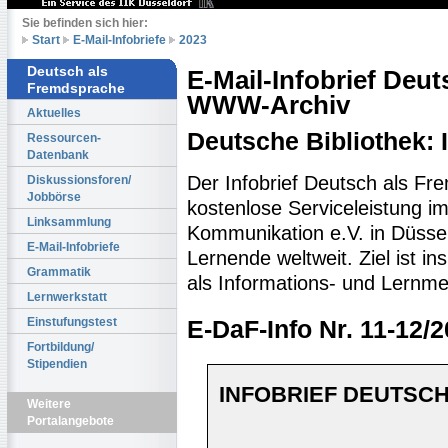
Sie befinden sich hier:
Start
E-Mail-Infobriefe
2023
Deutsch als
E-Mail-Infobrief Deu
Fremdsprache
WWW-Archiv
Aktuelles
Deutsche Bibliothek:
Ressourcen-
Datenbank
Der Infobrief Deutsch als Fr
Diskussionsforen/
Jobbörse
kostenlose Serviceleistung im 
Linksammlung
Kommunikation e.V. in Düssel
E-Mail-Infobriefe
Lernende weltweit. Ziel ist 
Grammatik
als Informations- und Lernme
Lernwerkstatt
Einstufungstest
E-DaF-Info Nr. 11-12/
Fortbildung/
Stipendien
INFOBRIEF DEUTSCH
Weitere
Portalangebote