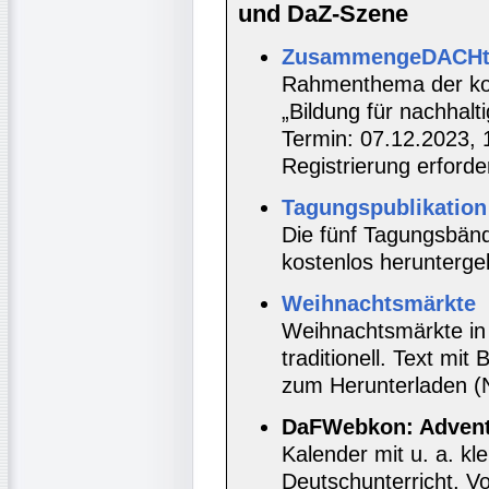
und DaZ-Szene
ZusammengeDACHt. 
Rahmenthema der kos
„Bildung für nachhal
Termin: 07.12.2023, 1
Registrierung erforder
Tagungspublikation
Die fünf Tagungsbän
kostenlos herunterge
Weihnachtsmärkte
Weihnachtsmärkte in 
traditionell. Text mi
zum Herunterladen (
DaFWebkon: Advents
Kalender mit u. a. k
Deutschunterricht, 