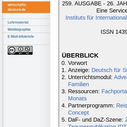
259. AUSGABE - 26. JAH
wirtschafts-
Eine Service
deutsch.de
Instituts für Internatio
Lehrmaterial
Webliographie
ISSN 1439
E-Mail-Infobriefe
ÜBERBLICK
Vorwort
Anzeige:
Deutsch für S
Unterrichtsmodul:
Adve
Familien
Ressourcen:
Fachporta
Monats
Partnerprogramm:
Rei
Concept
DaF- und DaZ-Szene:
Tagungspublikation ID