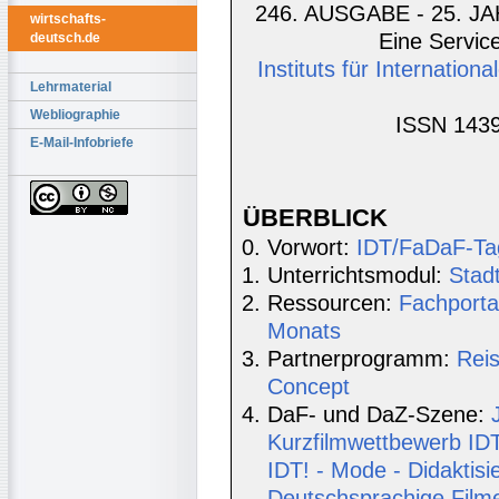
246. AUSGABE - 25. JA
wirtschafts-
Eine Service
deutsch.de
Instituts für Internatio
Lehrmaterial
Webliographie
ISSN 1439
E-Mail-Infobriefe
ÜBERBLICK
Vorwort:
IDT/FaDaF-Ta
Unterrichtsmodul:
Stad
Ressourcen:
Fachporta
Monats
Partnerprogramm:
Rei
Concept
DaF- und DaZ-Szene:
Kurzfilmwettbewerb IDT
IDT! - Mode - Didaktisi
Deutschsprachige Film