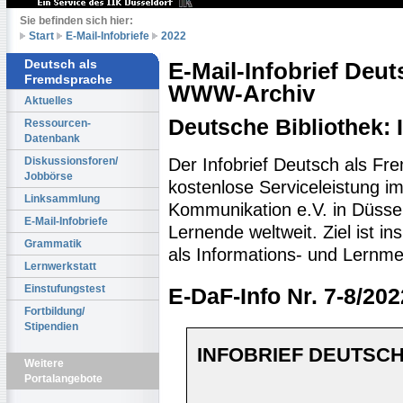
Sie befinden sich hier:
Start
E-Mail-Infobriefe
2022
Deutsch als
E-Mail-Infobrief Deu
Fremdsprache
WWW-Archiv
Aktuelles
Deutsche Bibliothek:
Ressourcen-
Datenbank
Der Infobrief Deutsch als Fr
Diskussionsforen/
Jobbörse
kostenlose Serviceleistung im 
Linksammlung
Kommunikation e.V. in Düssel
E-Mail-Infobriefe
Lernende weltweit. Ziel ist 
Grammatik
als Informations- und Lernme
Lernwerkstatt
Einstufungstest
E-DaF-Info Nr. 7-8/202
Fortbildung/
Stipendien
INFOBRIEF DEUTSCH
Weitere
Portalangebote