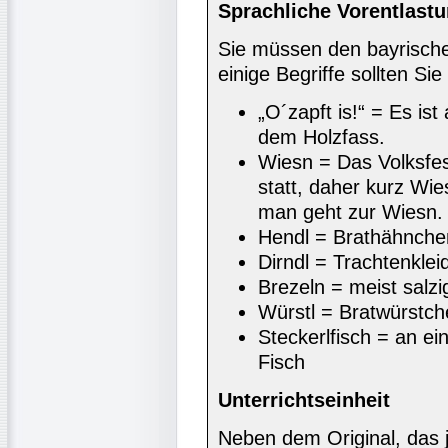
Sprachliche Vorentlast
Sie müssen den bayrische
einige Begriffe sollten Si
„O´zapft is!“ = Es ist
dem Holzfass.
Wiesn = Das Volksfes
statt, daher kurz Wie
man geht zur Wiesn.
Hendl = Brathähnche
Dirndl = Trachtenklei
Brezeln = meist salz
Würstl = Bratwürstch
Steckerlfisch = an ei
Fisch
Unterrichtseinheit
Neben dem Original, das j