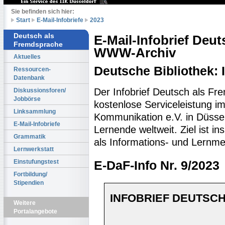
Sie befinden sich hier:
Start
E-Mail-Infobriefe
2023
Deutsch als
E-Mail-Infobrief Deu
Fremdsprache
WWW-Archiv
Aktuelles
Deutsche Bibliothek:
Ressourcen-
Datenbank
Der Infobrief Deutsch als Fr
Diskussionsforen/
Jobbörse
kostenlose Serviceleistung im 
Linksammlung
Kommunikation e.V. in Düssel
E-Mail-Infobriefe
Lernende weltweit. Ziel ist 
Grammatik
als Informations- und Lernme
Lernwerkstatt
Einstufungstest
E-DaF-Info Nr. 9/2023
Fortbildung/
Stipendien
INFOBRIEF DEUTSCH
Weitere
Portalangebote