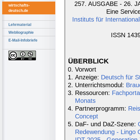
257. AUSGABE - 26. J
wirtschafts-
Eine Service
deutsch.de
Instituts für Internatio
Lehrmaterial
Webliographie
ISSN 1439
E-Mail-Infobriefe
ÜBERBLICK
Vorwort
Anzeige:
Deutsch für S
Unterrichtsmodul:
Brau
Ressourcen:
Fachporta
Monats
Partnerprogramm:
Rei
Concept
DaF- und DaZ-Szene:
Redewendung - Lingo G
IDT 2025 - Generation