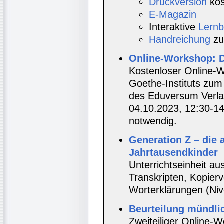
Druckversion
kos
E-Magazin
Interaktive
Lernb
Handreichung
zu
Online-Workshop: 
Kostenloser Online-
Goethe-Instituts zu
des Eduversum Verlag
04.10.2023, 12:30-1
notwendig.
Generation Z – die 
Jahrtausendkinder
Unterrichtseinheit a
Transkripten, Kopierv
Worterklärungen (Niv
Beurteilung mündli
Zweiteiliger Online-