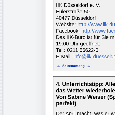
IIK Düsseldorf e. V.
Eulerstraße 50
40477 Düsseldorf
Website:
http://www.iik-d
Facebook:
http://www.fac
Das IIK-Büro ist für Sie m
19:00 Uhr geöffnet:
Tel.: 0211 56622-0
E-Mail:
info@iik-duesseld
4. Unterrichtstipp: Al
das Wetter wiederhole
Von Sabine Weiser (S
perfekt)
Der April macht, was er wi