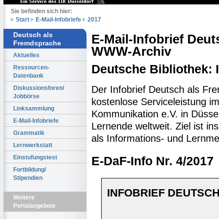
Sie befinden sich hier:
Start
E-Mail-Infobriefe
2017
Deutsch als
E-Mail-Infobrief Deu
Fremdsprache
WWW-Archiv
Aktuelles
Deutsche Bibliothek:
Ressourcen-
Datenbank
Der Infobrief Deutsch als Fr
Diskussionsforen/
Jobbörse
kostenlose Serviceleistung im 
Linksammlung
Kommunikation e.V. in Düssel
E-Mail-Infobriefe
Lernende weltweit. Ziel ist 
Grammatik
als Informations- und Lernme
Lernwerkstatt
Einstufungstest
E-DaF-Info Nr. 4/2017
Fortbildung/
Stipendien
INFOBRIEF DEUTSCH
Weitere
Portalangebote