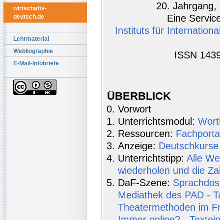
20. Jahrgang, 
wirtschafts-
Eine Service
deutsch.de
Instituts für Internatio
Lehrmaterial
Webliographie
ISSN 1439
E-Mail-Infobriefe
ÜBERBLICK
Vorwort
Unterrichtsmodul:
Wort
Ressourcen:
Fachporta
Anzeige:
Deutschkurse 
Unterrichtstipp:
Alle We
wiederholen und die Za
DaF-Szene:
Sprachdosi
Mediathek des PAD - 
Theatermethoden im Fr
Immer online? - Textein