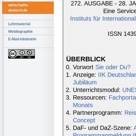
272. AUSGABE - 28. JA
wirtschafts-
Eine Service
deutsch.de
Instituts für Internatio
Lehrmaterial
Webliographie
ISSN 1439
E-Mail-Infobriefe
ÜBERBLICK
Vorwort
Sie oder Du?
Anzeige:
IIK Deutschla
Jubiläum
Unterrichtsmodul:
UNES
Ressourcen:
Fachporta
Monats
Partnerprogramm:
Rei
Concept
DaF- und DaZ-Szene:
Programmanmeldung IDT