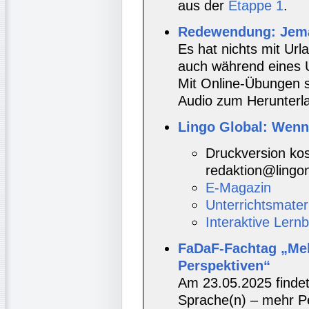
aus der
Etappe 1
.
Redewendung: Jema
Es hat nichts mit Ur
auch während eines U
Mit Online-Übungen 
Audio zum Herunterla
Lingo Global: Wenn
Druckversion kos
redaktion@lingo
E-Magazin
Unterrichtsmateri
Interaktive Lern
FaDaF-Fachtag „Meh
Perspektiven“
Am 23.05.2025 finde
Sprache(n) – mehr Pe