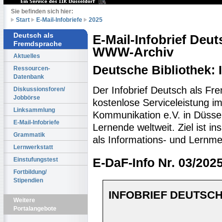
Sie befinden sich hier:
Start
E-Mail-Infobriefe
2025
Deutsch als
E-Mail-Infobrief Deu
Fremdsprache
WWW-Archiv
Aktuelles
Deutsche Bibliothek:
Ressourcen-
Datenbank
Der Infobrief Deutsch als Fr
Diskussionsforen/
Jobbörse
kostenlose Serviceleistung im 
Linksammlung
Kommunikation e.V. in Düssel
E-Mail-Infobriefe
Lernende weltweit. Ziel ist 
Grammatik
als Informations- und Lernme
Lernwerkstatt
Einstufungstest
E-DaF-Info Nr. 03/202
Fortbildung/
Stipendien
INFOBRIEF DEUTSCH
Weitere
Portalangebote