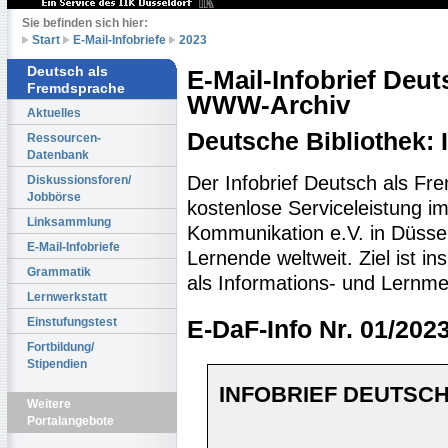
Sie befinden sich hier:
Start
E-Mail-Infobriefe
2023
Deutsch als
E-Mail-Infobrief Deu
Fremdsprache
WWW-Archiv
Aktuelles
Deutsche Bibliothek:
Ressourcen-
Datenbank
Der Infobrief Deutsch als Fr
Diskussionsforen/
Jobbörse
kostenlose Serviceleistung im 
Linksammlung
Kommunikation e.V. in Düssel
E-Mail-Infobriefe
Lernende weltweit. Ziel ist 
Grammatik
als Informations- und Lernme
Lernwerkstatt
Einstufungstest
E-DaF-Info Nr. 01/202
Fortbildung/
Stipendien
INFOBRIEF DEUTSCH
Weitere
Portalangebote