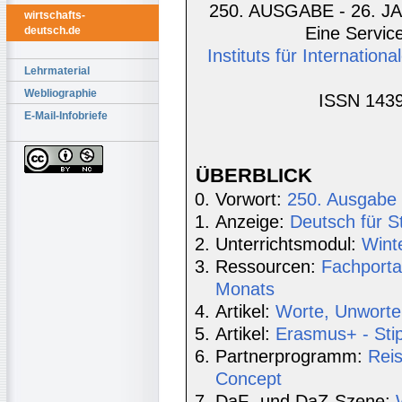
250. AUSGABE - 26. JA
wirtschafts-
Eine Service
deutsch.de
Instituts für Internatio
Lehrmaterial
Webliographie
ISSN 1439
E-Mail-Infobriefe
ÜBERBLICK
Vorwort:
250. Ausgabe
Anzeige:
Deutsch für S
Unterrichtsmodul:
Wint
Ressourcen:
Fachporta
Monats
Artikel:
Worte, Unworte
Artikel:
Erasmus+ - Stip
Partnerprogramm:
Rei
Concept
DaF- und DaZ-Szene: