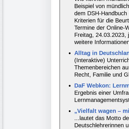
Beispiel von mündlic
dem DSH-Handbuch d
Kriterien für die Beu
Termine der Online-W
Freitag, 24.03.2023,
weitere Informationen
Alltag in Deutschla
(Interaktive) Unterric
Themenbereichen aus d
Recht, Familie und G
DaF Webkon: Lern
Ergebnis einer Umfr
Lernmanagementsyst
„Vielfalt wagen – m
...lautet das Motto d
Deutschlehrerinnen u