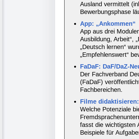
Ausland vermittelt (i
Bewerbungsphase läu
App: „Ankommen“
App aus drei Modulen
Ausbildung, Arbeit“, 
„Deutsch lernen“ wur
„Empfehlenswert“ bew
FaDaF: DaF/DaZ-Neu
Der Fachverband Deu
(FaDaF) veröffentlic
Fachbereichen.
Filme didaktisieren:
Welche Potenziale bi
Fremdsprachenunterri
fasst die wichtigste
Beispiele für Aufgab