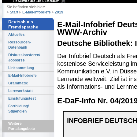
Sie befinden sich hier:
Start
E-Mail-Infobriefe
2019
Deutsch als
E-Mail-Infobrief Deu
Fremdsprache
WWW-Archiv
Aktuelles
Deutsche Bibliothek:
Ressourcen-
Datenbank
Der Infobrief Deutsch als Fr
Diskussionsforen/
Jobbörse
kostenlose Serviceleistung im 
Linksammlung
Kommunikation e.V. in Düssel
E-Mail-Infobriefe
Lernende weltweit. Ziel ist 
Grammatik
als Informations- und Lernme
Lernwerkstatt
Einstufungstest
E-DaF-Info Nr. 04/201
Fortbildung/
Stipendien
INFOBRIEF DEUTSCH
Weitere
Portalangebote