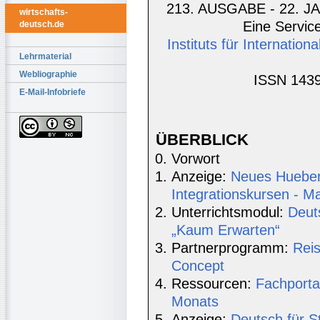
213. AUSGABE - 22. JA
wirtschafts-
Eine Service
deutsch.de
Instituts für Internatio
Lehrmaterial
Webliographie
ISSN 1439
E-Mail-Infobriefe
ÜBERBLICK
Vorwort
Anzeige:
Neues Hueber
Integrationskursen - M
Unterrichtsmodul:
Deut
„Kaum Erwarten“
Partnerprogramm:
Rei
Concept
Ressourcen:
Fachporta
Monats
Anzeige:
Deutsch für S